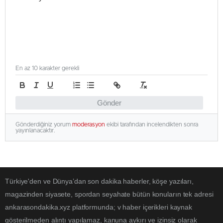
En az 10 karakter gerekli
Gönder
Gönderdiğiniz yorum
moderasyon
ekibi tarafından incelendikten sonra
yayınlanacaktır.
Türkiye'den ve Dünya’dan son dakika haberler, köşe yazıları,
magazinden siyasete, spordan seyahate bütün konuların tek adresi
ankarasondakika.xyz platformunda; v haber içerikleri kaynak
gösterilmeden alıntı yapılamaz, kanuna aykırı ve izinsiz olarak