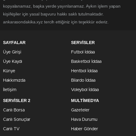
kopyalanamaz, başka yerde yayınlanamaz. Aykırı işlem yapan
kişi/kişiler için yasal başvuru hakkı saklı tutulmaktadır.
ankarasondakika.xyz tercih ettiğiniz için teşekkür ederiz.
SAYFALAR
SERVİSLER
Üye Girişi
Futbol İddaa
Üye Kaydı
Basketbol İddaa
Künye
Hentbol İddaa
Hakkımızda
Bilardo İddaa
İletişim
Voleybol İddaa
SERVİSLER 2
MULTİMEDYA
Canlı Borsa
Gazeteler
Canlı Sonuçlar
Hava Durumu
Canlı TV
Haber Gönder