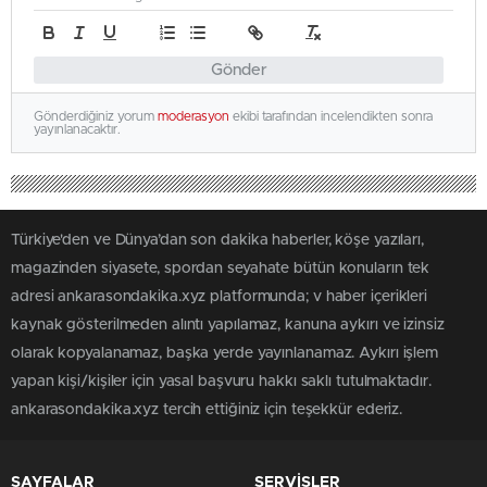
Gönder
Gönderdiğiniz yorum
moderasyon
ekibi tarafından incelendikten sonra
yayınlanacaktır.
Türkiye'den ve Dünya’dan son dakika haberler, köşe yazıları,
magazinden siyasete, spordan seyahate bütün konuların tek
adresi ankarasondakika.xyz platformunda; v haber içerikleri
kaynak gösterilmeden alıntı yapılamaz, kanuna aykırı ve izinsiz
olarak kopyalanamaz, başka yerde yayınlanamaz. Aykırı işlem
yapan kişi/kişiler için yasal başvuru hakkı saklı tutulmaktadır.
ankarasondakika.xyz tercih ettiğiniz için teşekkür ederiz.
SAYFALAR
SERVİSLER