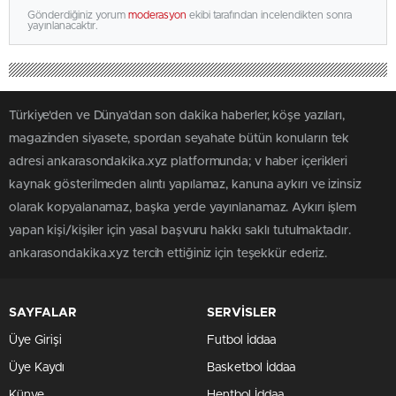
Gönderdiğiniz yorum
moderasyon
ekibi tarafından incelendikten sonra
yayınlanacaktır.
Türkiye'den ve Dünya’dan son dakika haberler, köşe yazıları,
magazinden siyasete, spordan seyahate bütün konuların tek
adresi ankarasondakika.xyz platformunda; v haber içerikleri
kaynak gösterilmeden alıntı yapılamaz, kanuna aykırı ve izinsiz
olarak kopyalanamaz, başka yerde yayınlanamaz. Aykırı işlem
yapan kişi/kişiler için yasal başvuru hakkı saklı tutulmaktadır.
ankarasondakika.xyz tercih ettiğiniz için teşekkür ederiz.
SAYFALAR
SERVİSLER
Üye Girişi
Futbol İddaa
Üye Kaydı
Basketbol İddaa
Künye
Hentbol İddaa