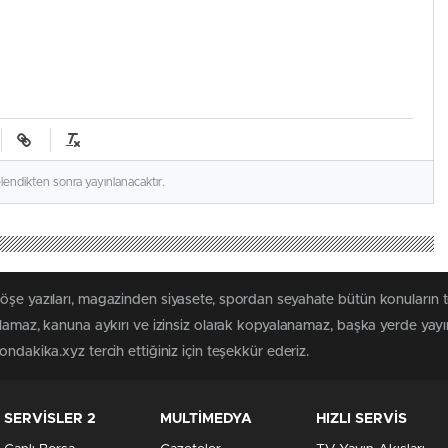
elendikten sonra yayınlanacaktır.
köşe yazıları, magazinden siyasete, spordan seyahate bütün konuların
ılamaz, kanuna aykırı ve izinsiz olarak kopyalanamaz, başka yerde yayınl
ndakika.xyz tercih ettiğiniz için teşekkür ederiz.
SERVİSLER 2
MULTİMEDYA
HIZLI SERVİS