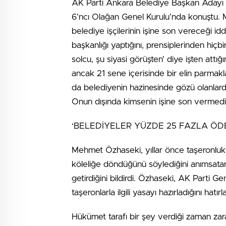
AK Parti Ankara Belediye Başkan Adayı
6’ncı Olağan Genel Kurulu’nda konuştu.
belediye işçilerinin işine son vereceği id
başkanlığı yaptığını, prensiplerinden hiç
solcu, şu siyasi görüşten’ diye işten att
ancak 21 sene içerisinde bir elin parmak
da belediyenin hazinesinde gözü olanlard
Onun dışında kimsenin işine son vermed
‘BELEDİYELER YÜZDE 25 FAZLA Ö
Mehmet Özhaseki, yıllar önce taşeronluk
köleliğe döndüğünü söylediğini anımsatara
getirdiğini bildirdi. Özhaseki, AK Parti 
taşeronlarla ilgili yasayı hazırladığını hatır
Hükümet tarafı bir şey verdiği zaman zar