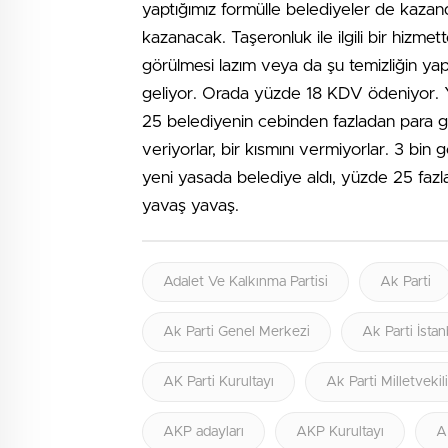
yaptığımız formülle belediyeler de kazandı
kazanacak. Taşeronluk ile ilgili bir hizmet
görülmesi lazım veya da şu temizliğin yapı
geliyor. Orada yüzde 18 KDV ödeniyor. Y
25 belediyenin cebinden fazladan para gidiy
veriyorlar, bir kısmını vermiyorlar. 3 bin 
yeni yasada belediye aldı, yüzde 25 faz
yavaş yavaş.
Adalet Ve Kalkınma Partisi
Ak Parti
Ak Parti Genel Merkezi
Ak Parti İstan
AK Parti Kurultayı
Ak Parti Milletvekil
AKP adayları
AKP Kurultayı
A