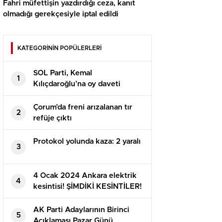
Fahri müfettişin yazdırdığı ceza, kanıt
olmadığı gerekçesiyle iptal edildi
KATEGORİNİN POPÜLERLERİ
SOL Parti, Kemal
1
Kılıçdaroğlu’na oy daveti
yapıyor
Çorum’da freni arızalanan tır
2
refüje çıktı
Protokol yolunda kaza: 2 yaralı
3
4 Ocak 2024 Ankara elektrik
4
kesintisi! ŞİMDİKİ KESİNTİLER!
Ankara’da elektrikler ne vakit
gelecek?
AK Parti Adaylarının Birinci
5
Açıklaması Pazar Günü