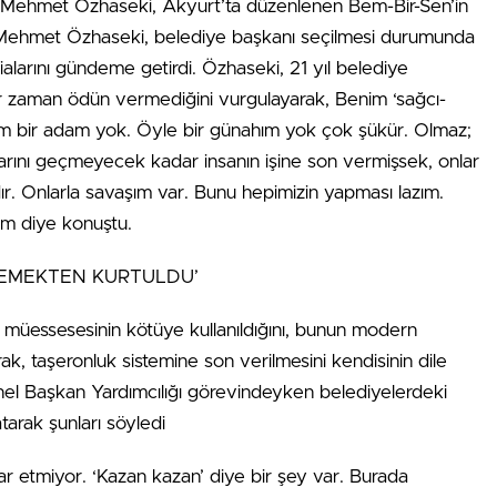
 Mehmet Özhaseki, Akyurt’ta düzenlenen Bem-Bir-Sen’in
 Mehmet Özhaseki, belediye başkanı seçilmesi durumunda
dialarını gündeme getirdi. Özhaseki, 21 yıl belediye
bir zaman ödün vermediğini vurgulayarak, Benim ‘sağcı-
ığım bir adam yok. Öyle bir günahım yok çok şükür. Olmaz;
larını geçmeyecek kadar insanın işine son vermişsek, onlar
ır. Onlarla savaşım var. Bunu hepimizin yapması lazım.
im diye konuştu.
DEMEKTEN KURTULDU’
 müessesesinin kötüye kullanıldığını, bunun modern
k, taşeronluk sistemine son verilmesini kendisinin dile
Genel Başkan Yardımcılığı görevindeyken belediyelerdeki
latarak şunları söyledi
ar etmiyor. ‘Kazan kazan’ diye bir şey var. Burada