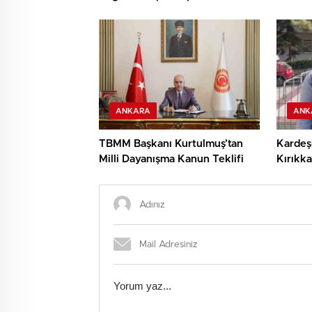
birinci
ANKARA
ANK
TBMM Başkanı Kurtulmuş’tan
Kardeş
Milli Dayanışma Kanun Teklifi
Kırıkka