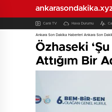
ankarasondakika.xy
Canlı TV
Hava Durumu
Ca
Ankara Son Dakika Haberleri Ankara Son Daki
Özhaseki ‘Şu 
Attığım Bir 