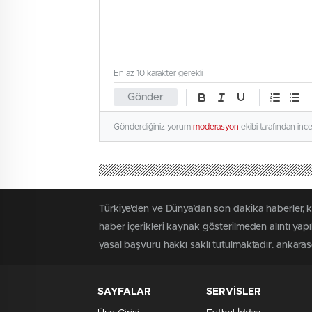
En az 10 karakter gerekli
Gönder
Gönderdiğiniz yorum
moderasyon
ekibi tarafından inc
Türkiye'den ve Dünya’dan son dakika haberler, 
haber içerikleri kaynak gösterilmeden alıntı yap
yasal başvuru hakkı saklı tutulmaktadır. ankaraso
SAYFALAR
SERVİSLER