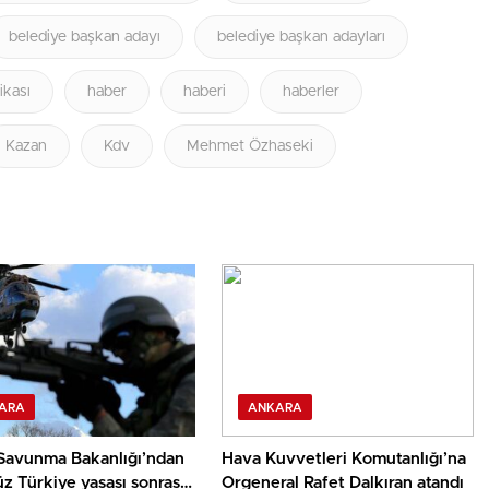
belediye başkan adayı
belediye başkan adayları
ikası
haber
haberi
haberler
Kazan
Kdv
Mehmet Özhaseki
ARA
ANKARA
 Savunma Bakanlığı’ndan
Hava Kuvvetleri Komutanlığı’na
z Türkiye yasası sonrası
Orgeneral Rafet Dalkıran atandı