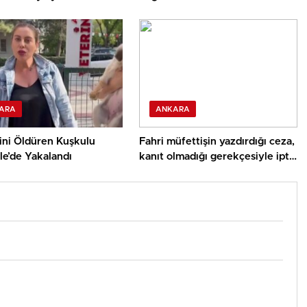
 açıklama
ARA
ANKARA
ini Öldüren Kuşkulu
Fahri müfettişin yazdırdığı ceza,
le’de Yakalandı
kanıt olmadığı gerekçesiyle iptal
edildi