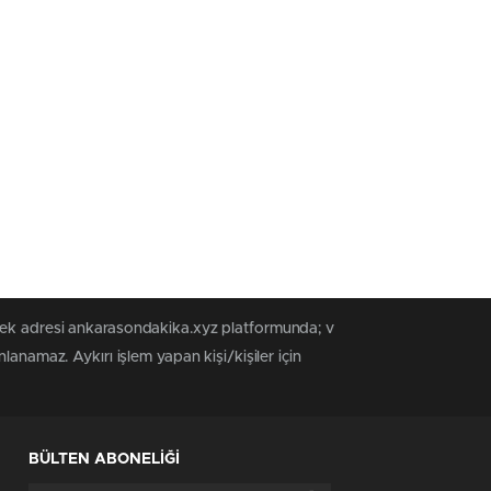
 tek adresi ankarasondakika.xyz platformunda; v
anamaz. Aykırı işlem yapan kişi/kişiler için
BÜLTEN ABONELİĞİ