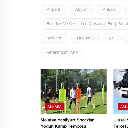
Akparti
Akyurt
Ankara
Belediye Ve Özel İdare Çalışanları Birliği Send
haberleri
Hükümet
İşçi
Referandum AKP
ANKARA
ANK
Malatya Yeşilyurt Spor’dan
Ulusal
Yoğun Kamp Temposu
Terörsü