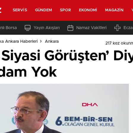
z
SERVIS
GÜNDEM
SPOR
EKONOMI
MAGAZIN
nlı Borsa
Yayın Akışları
Namaz Vakitleri
Ecza
ka Ankara Haberleri
Ankara
217 kez okun
Siyasi Görüşten’ Di
Adam Yok