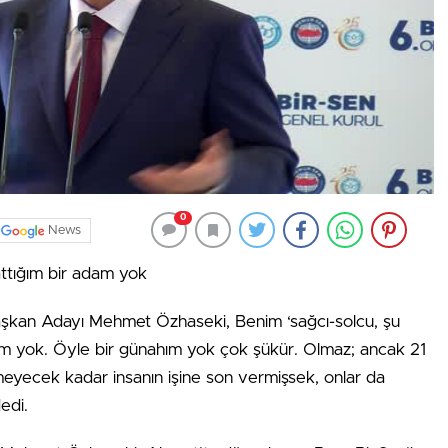
0
News
attığım bir adam yok
şkan Adayı Mehmet Özhaseki, Benim ‘sağcı-solcu, şu
adam yok. Öyle bir günahım yok çok şükür. Olmaz; ancak 21
çmeyecek kadar insanın işine son vermişsek, onlar da
edi.