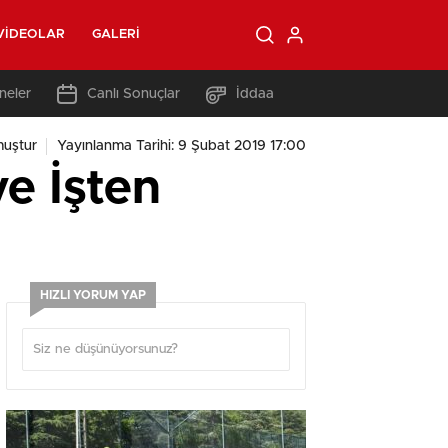
VIDEOLAR
GALERI
neler
Canlı Sonuçlar
İddaa
muştur
Yayınlanma Tarihi: 9 Şubat 2019 17:00
ye İşten
HIZLI YORUM YAP