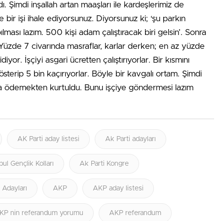
. Şimdi inşallah artan maaşları ile kardeşlerimiz de
te bir işi ihale ediyorsunuz. Diyorsunuz ki; ‘şu parkın
lması lazım. 500 kişi adam çalıştıracak biri gelsin’. Sonra
üzde 7 civarında masraflar, karlar derken; en az yüzde
or. İşçiyi asgari ücretten çalıştırıyorlar. Bir kısmını
gösterip 5 bin kaçırıyorlar. Böyle bir kavgalı ortam. Şimdi
la ödemekten kurtuldu. Bunu işçiye göndermesi lazım
AK Parti aday listesi
Ak Parti adayları
bul Gençlik Kolları
Ak Parti Kongre
i Adayları
AKP
AKP aday listesi
KP nin referandum yorumu
AKP referandum