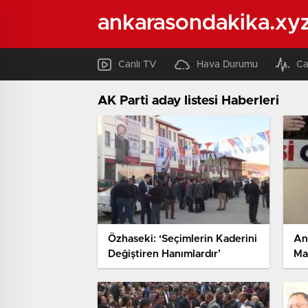
ankarasondakika.xy
Canlı TV
Hava Durumu
Ca
AK Parti aday listesi Haberleri
Özhaseki: ‘Seçimlerin Kaderini
An
Değiştiren Hanımlardır’
Ma
Ya