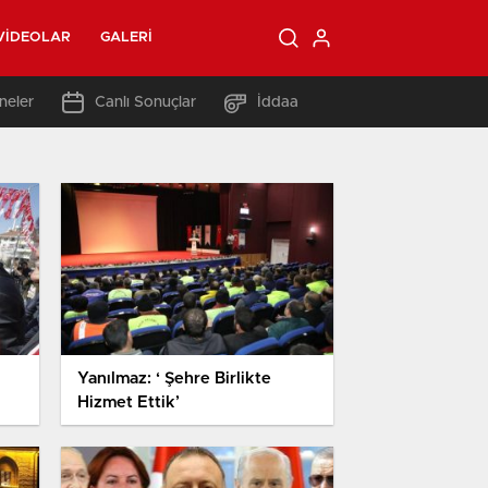
VIDEOLAR
GALERI
neler
Canlı Sonuçlar
İddaa
Yanılmaz: ‘ Şehre Birlikte
Hizmet Ettik’