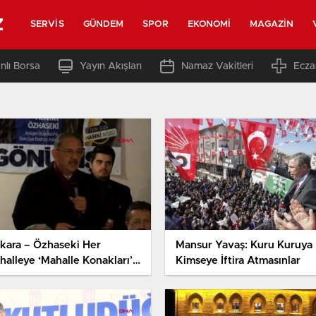
z
SERVIS
GÜNDEM
SPOR
EKONOMI
MAGAZIN
nlı Borsa
Yayın Akışları
Namaz Vakitleri
Ecza
kara – Özhaseki Her
Mansur Yavaş: Kuru Kuruya
halleye ‘Mahalle Konakları’
Kimseye İftira Atmasınlar
pacağız