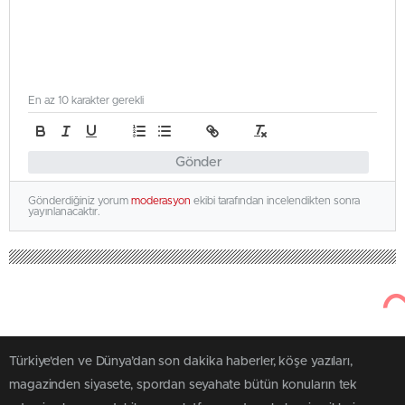
En az 10 karakter gerekli
Gönder
Gönderdiğiniz yorum
moderasyon
ekibi tarafından incelendikten sonra
yayınlanacaktır.
Türkiye'den ve Dünya’dan son dakika haberler, köşe yazıları,
magazinden siyasete, spordan seyahate bütün konuların tek