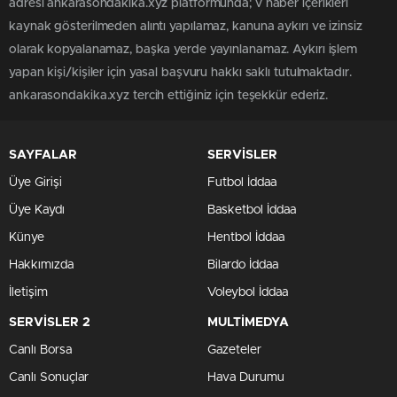
adresi ankarasondakika.xyz platformunda; v haber içerikleri
kaynak gösterilmeden alıntı yapılamaz, kanuna aykırı ve izinsiz
olarak kopyalanamaz, başka yerde yayınlanamaz. Aykırı işlem
yapan kişi/kişiler için yasal başvuru hakkı saklı tutulmaktadır.
ankarasondakika.xyz tercih ettiğiniz için teşekkür ederiz.
SAYFALAR
SERVİSLER
Üye Girişi
Futbol İddaa
Üye Kaydı
Basketbol İddaa
Künye
Hentbol İddaa
Hakkımızda
Bilardo İddaa
İletişim
Voleybol İddaa
SERVİSLER 2
MULTİMEDYA
Canlı Borsa
Gazeteler
Canlı Sonuçlar
Hava Durumu