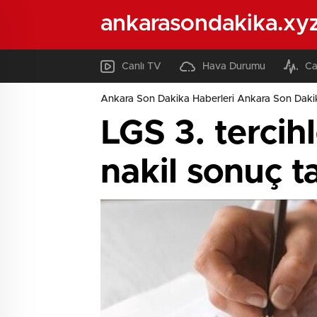
ankarasondakika.xy
Canlı TV
Hava Durumu
Ca
Ankara Son Dakika Haberleri Ankara Son Daki
LGS 3. tercih
nakil sonuç ta