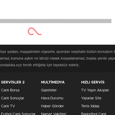
köşe yazıları, magazinden siyasete, spordan seyahate bütün konuların
ılamaz, kanuna aykırı ve izinsiz olarak kopyalanamaz, başka yerde yayınl
ndakika.xyz tercih ettiğiniz için teşekkür ederiz.
SERVİSLER 2
MULTİMEDYA
HIZLI SERVİS
Canlı Borsa
Gazeteler
TV Yayın Akışları
Canlı Sonuçlar
Hava Durumu
Yazarlar Site
Canlı TV
Haber Gönder
Tenis İddaa
Futbol Canlı Sonuçlar
Namaz Vakitleri
Basketbol Canlı