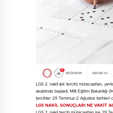
0
BEĞENDİM
ABONE OL
LGS 2. nakil (ek tercih) müracaatları, yer
akabinde başladı. Milli Eğitim Bakanlığı (
tercihler 29 Temmuz-2 Ağustos tarihleri o
LGS NAKİL SONUÇLARI NE VAKİT 
LGS 2. nakil tercih müracaatları ise 29 