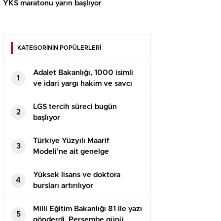
YKS maratonu yarın başlıyor
KATEGORİNİN POPÜLERLERİ
Adalet Bakanlığı, 1000 isimli
1
ve idari yargı hakim ve savcı
yardımcısı alacak
LGS tercih süreci bugün
2
başlıyor
Türkiye Yüzyılı Maarif
3
Modeli’ne ait genelge
yayımlandı: Öğretmen
seminerleri ne zaman
Yüksek lisans ve doktora
4
yapılacak?
bursları artırılıyor
Milli Eğitim Bakanlığı 81 ile yazı
5
gönderdi. Perşembe günü