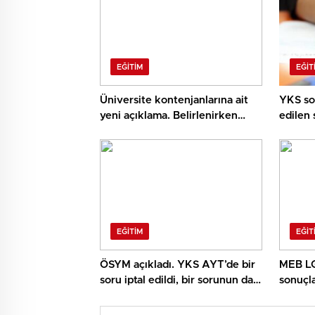
EĞITIM
EĞIT
Üniversite kontenjanlarına ait
YKS son
yeni açıklama. Belirlenirken
edilen 
bunlara dikkat ediliyor
EĞITIM
EĞIT
ÖSYM açıkladı. YKS AYT’de bir
MEB LG
soru iptal edildi, bir sorunun da
sonuçla
cevabı değişti