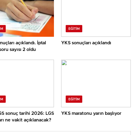
IM
EĞITIM
uçları açıklandı. İptal
YKS sonuçları açıklandı
soru sayısı 2 oldu
IM
EĞITIM
S sonuç tarihi 2026: LGS
YKS maratonu yarın başlıyor
rı ne vakit açıklanacak?