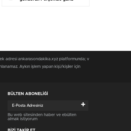
birinci ders: Yeşilay
 tek adresi ankarasondakika.xyz platformunda; v
anamaz. Aykırı işlem yapan kişi/kişiler için
BÜLTEN ABONELİĞİ
+
Bu web sitesinden haber ve ebülten
almak istiyorum
BİZİ TAKİP ET