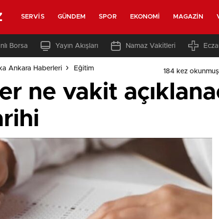
z
SERVIS
GÜNDEM
SPOR
EKONOMI
MAGAZIN
nlı Borsa
Yayın Akışları
Namaz Vakitleri
Ecza
ka Ankara Haberleri
Eğitim
184 kez okunmuş
ler ne vakit açıklan
rihi