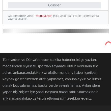
Gönder
Gönderdiğiniz yorum
moderasyon
ekibi tarafından incelendikten sonra
yayınlanacaktır.
Türkiye'den ve Dünya’dan son dakika haberler, köşe yazıları,
magazinden siyasete, spordan seyahate bütün konuların tek
adresi ankarasondakika.xyz platformunda; v haber içerikleri
kaynak gösterilmeden alıntı yapılamaz, kanuna aykırı ve izinsiz
olarak kopyalanamaz, başka yerde yayınlanamaz. Aykırı işlem
yapan kişi/kişiler için yasal başvuru hakkı saklı tutulmaktadır.
ankarasondakika.xyz tercih ettiğiniz için teşekkür ederiz.