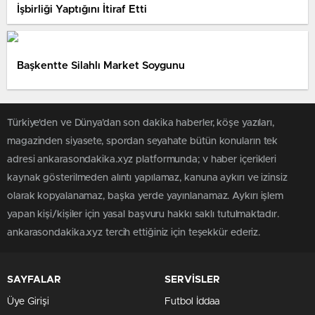
İşbirliği Yaptığını İtiraf Etti
Başkentte Silahlı Market Soygunu
Türkiye'den ve Dünya’dan son dakika haberler, köşe yazıları,
magazinden siyasete, spordan seyahate bütün konuların tek
adresi ankarasondakika.xyz platformunda; v haber içerikleri
kaynak gösterilmeden alıntı yapılamaz, kanuna aykırı ve izinsiz
olarak kopyalanamaz, başka yerde yayınlanamaz. Aykırı işlem
yapan kişi/kişiler için yasal başvuru hakkı saklı tutulmaktadır.
ankarasondakika.xyz tercih ettiğiniz için teşekkür ederiz.
SAYFALAR
SERVİSLER
Üye Girişi
Futbol İddaa