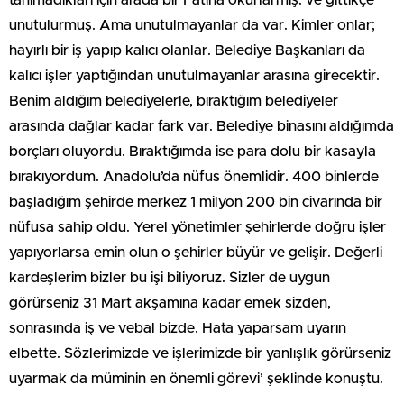
tanımadıkları için arada bir Fatiha okurlarmış. ve gittikçe
unutulurmuş. Ama unutulmayanlar da var. Kimler onlar;
hayırlı bir iş yapıp kalıcı olanlar. Belediye Başkanları da
kalıcı işler yaptığından unutulmayanlar arasına girecektir.
Benim aldığım belediyelerle, bıraktığım belediyeler
arasında dağlar kadar fark var. Belediye binasını aldığımda
borçları oluyordu. Bıraktığımda ise para dolu bir kasayla
bırakıyordum. Anadolu’da nüfus önemlidir. 400 binlerde
başladığım şehirde merkez 1 milyon 200 bin civarında bir
nüfusa sahip oldu. Yerel yönetimler şehirlerde doğru işler
yapıyorlarsa emin olun o şehirler büyür ve gelişir. Değerli
kardeşlerim bizler bu işi biliyoruz. Sizler de uygun
görürseniz 31 Mart akşamına kadar emek sizden,
sonrasında iş ve vebal bizde. Hata yaparsam uyarın
elbette. Sözlerimizde ve işlerimizde bir yanlışlık görürseniz
uyarmak da müminin en önemli görevi’ şeklinde konuştu.