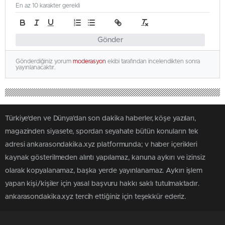
En az 10 karakter gerekli
Gönder
Gönderdiğiniz yorum
moderasyon
ekibi tarafından incelendikten sonra
yayınlanacaktır.
Türkiye'den ve Dünya’dan son dakika haberler, köşe yazıları,
magazinden siyasete, spordan seyahate bütün konuların tek
adresi ankarasondakika.xyz platformunda; v haber içerikleri
kaynak gösterilmeden alıntı yapılamaz, kanuna aykırı ve izinsiz
olarak kopyalanamaz, başka yerde yayınlanamaz. Aykırı işlem
yapan kişi/kişiler için yasal başvuru hakkı saklı tutulmaktadır.
ankarasondakika.xyz tercih ettiğiniz için teşekkür ederiz.