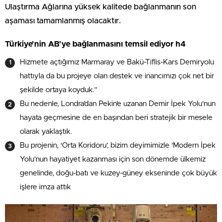
Ulaştırma Ağlarına yüksek kalitede bağlanmanın son
aşaması tamamlanmış olacaktır.
Türkiye’nin AB’ye bağlanmasını temsil ediyor h4
Hizmete açtığımız Marmaray ve Bakü-Tiflis-Kars Demiryolu
hattıyla da bu projeye olan destek ve inancımızı çok net bir
şekilde ortaya koyduk.”
Bu nedenle, Londra’dan Pekin’e uzanan Demir İpek Yolu’nun
hayata geçmesine de en başından beri stratejik bir mesele
olarak yaklaştık.
Bu projenin, ‘Orta Koridoru’, bizim deyimimizle ‘Modern İpek
Yolu’nun hayatiyet kazanması için son dönemde ülkemiz
genelinde, doğu-batı ve kuzey-güney ekseninde çok büyük
işlere imza attık