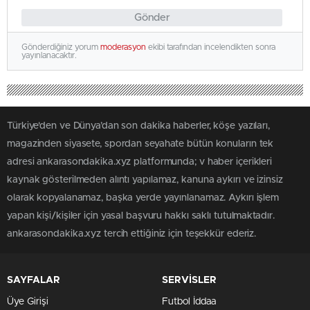
Gönder
Gönderdiğiniz yorum
moderasyon
ekibi tarafından incelendikten sonra
yayınlanacaktır.
Türkiye'den ve Dünya’dan son dakika haberler, köşe yazıları,
magazinden siyasete, spordan seyahate bütün konuların tek
adresi ankarasondakika.xyz platformunda; v haber içerikleri
kaynak gösterilmeden alıntı yapılamaz, kanuna aykırı ve izinsiz
olarak kopyalanamaz, başka yerde yayınlanamaz. Aykırı işlem
yapan kişi/kişiler için yasal başvuru hakkı saklı tutulmaktadır.
ankarasondakika.xyz tercih ettiğiniz için teşekkür ederiz.
SAYFALAR
SERVİSLER
Üye Girişi
Futbol İddaa