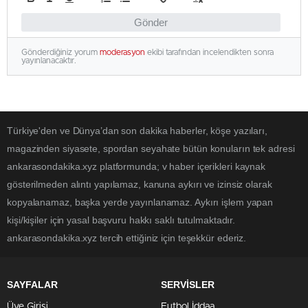
Gönder
Gönderdiğiniz yorum
moderasyon
ekibi tarafından incelendikten sonra
yayınlanacaktır.
Türkiye'den ve Dünya’dan son dakika haberler, köşe yazıları,
magazinden siyasete, spordan seyahate bütün konuların tek adresi
ankarasondakika.xyz platformunda; v haber içerikleri kaynak
gösterilmeden alıntı yapılamaz, kanuna aykırı ve izinsiz olarak
kopyalanamaz, başka yerde yayınlanamaz. Aykırı işlem yapan
kişi/kişiler için yasal başvuru hakkı saklı tutulmaktadır.
ankarasondakika.xyz tercih ettiğiniz için teşekkür ederiz.
SAYFALAR
SERVİSLER
Üye Girişi
Futbol İddaa