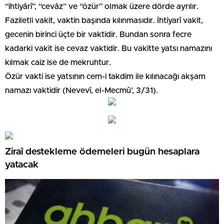
“ihtiyârî”, “cevâz” ve “özür” olmak üzere dörde ayrılır.
Faziletli vakit, vaktin başında kılınmasıdır. İhtiyarî vakit,
gecenin birinci üçte bir vaktidir. Bundan sonra fecre
kadarki vakit ise cevaz vaktidir. Bu vakitte yatsı namazını
kılmak caiz ise de mekruhtur.
Özür vakti ise yatsının cem-i takdim ile kılınacağı akşam
namazı vaktidir (Nevevî, el-Mecmû’, 3/31).
Ziraî destekleme ödemeleri bugün hesaplara
yatacak