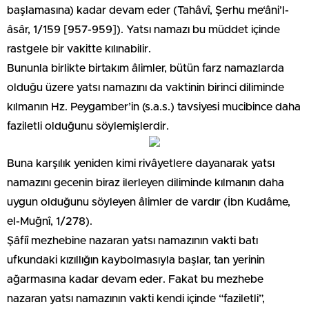
başlamasına) kadar devam eder (Tahâvî, Şerhu me‘âni’l-
âsâr, 1/159 [957-959]). Yatsı namazı bu müddet içinde
rastgele bir vakitte kılınabilir.
Bununla birlikte birtakım âlimler, bütün farz namazlarda
olduğu üzere yatsı namazını da vaktinin birinci diliminde
kılmanın Hz. Peygamber’in (s.a.s.) tavsiyesi mucibince daha
faziletli olduğunu söylemişlerdir.
Buna karşılık yeniden kimi rivâyetlere dayanarak yatsı
namazını gecenin biraz ilerleyen diliminde kılmanın daha
uygun olduğunu söyleyen âlimler de vardır (İbn Kudâme,
el-Muğnî, 1/278).
Şâfiî mezhebine nazaran yatsı namazının vakti batı
ufkundaki kızıllığın kaybolmasıyla başlar, tan yerinin
ağarmasına kadar devam eder. Fakat bu mezhebe
nazaran yatsı namazının vakti kendi içinde “faziletli”,