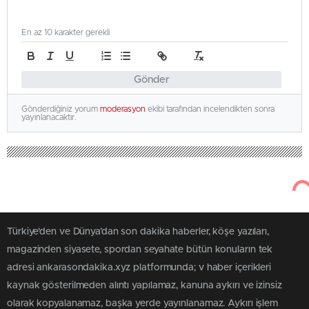
En az 10 karakter gerekli
Gönder
Gönderdiğiniz yorum
moderasyon
ekibi tarafından incelendikten sonra
yayınlanacaktır.
Türkiye'den ve Dünya’dan son dakika haberler, köşe yazıları,
magazinden siyasete, spordan seyahate bütün konuların tek
adresi ankarasondakika.xyz platformunda; v haber içerikleri
kaynak gösterilmeden alıntı yapılamaz, kanuna aykırı ve izinsiz
olarak kopyalanamaz, başka yerde yayınlanamaz. Aykırı işlem