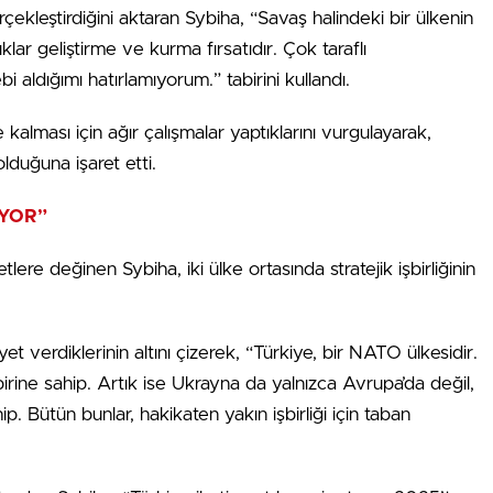
kleştirdiğini aktaran Sybiha, “Savaş halindeki bir ülkenin
lar geliştirme ve kurma fırsatıdır. Çok taraflı
aldığımı hatırlamıyorum.” tabirini kullandı.
 kalması için ağır çalışmalar yaptıklarını vurgulayarak,
lduğuna işaret etti.
IYOR”
ere değinen Sybiha, iki ülke ortasında stratejik işbirliğinin
t verdiklerinin altını çizerek, “Türkiye, bir NATO ülkesidir.
irine sahip. Artık ise Ukrayna da yalnızca Avrupa’da değil,
p. Bütün bunlar, hakikaten yakın işbirliği için taban