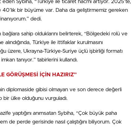
et eden Sybiha, “Türkiye ile ticaret hacmi artıyor. 2025’te,
e 40’lık bir büyüme var. Daha da geliştirmemiz gereken
 inanıyorum.” dedi.
an bağlara sahip olduklarını belirterek, “Bölgedeki rolü ve
lındığında, Türkiye ile ittifaklar kurulmasını
ğu üzere, Ukrayna-Türkiye-Suriye üçlü işbirliği formatı
imkan tanıyor.” tabirlerini kullandı.
LE GÖRÜŞMESİ İÇİN HAZIRIZ”
’nin diplomaside gibisi olmayan ve son derece değerli
 bir ülke olduğunu vurguladı.
vazife yaptığını anımsatan Sybiha, “Çok büyük paha
m de perde gerisinde nasıl çalıştığını biliyorum. Çok