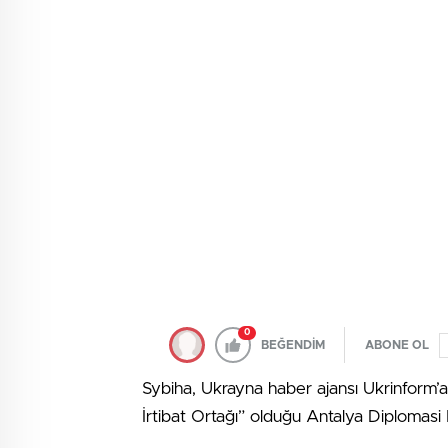
0
BEĞENDİM
ABONE OL
Sybiha, Ukrayna haber ajansı Ukrinform’
İrtibat Ortağı” olduğu Antalya Diplomasi