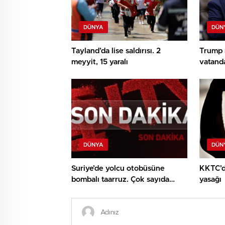
DÜNYA
DÜN
Tayland’da lise saldırısı. 2
Trump 
meyyit, 15 yaralı
vatanda
DÜNYA
DÜN
Suriye’de yolcu otobüsüne
KKTC’d
bombalı taarruz. Çok sayıda
yasağı
meyyit ve yaralı var