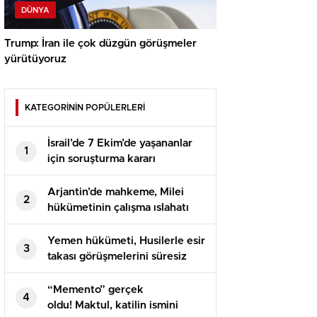
DÜNYA
Trump: İran ile çok düzgün görüşmeler
yürütüyoruz
KATEGORİNİN POPÜLERLERİ
İsrail’de 7 Ekim’de yaşananlar
1
için soruşturma kararı
Arjantin’de mahkeme, Milei
2
hükümetinin çalışma ıslahatı
yasasını askıya aldı
Yemen hükümeti, Husilerle esir
3
takası görüşmelerini süresiz
erteledi
“Memento” gerçek
4
oldu! Maktul, katilin ismini