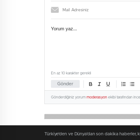
En az 10 karakter gerekli
Gönder
Gönderdiğiniz yorum
moderasyon
ekibi tarafından inc
Türkiye'den ve Dünya’dan son dakika haberler, 