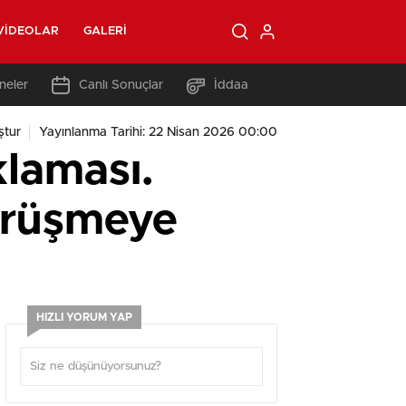
VIDEOLAR
GALERI
neler
Canlı Sonuçlar
İddaa
ştur
Yayınlanma Tarihi: 22 Nisan 2026 00:00
klaması.
görüşmeye
HIZLI YORUM YAP