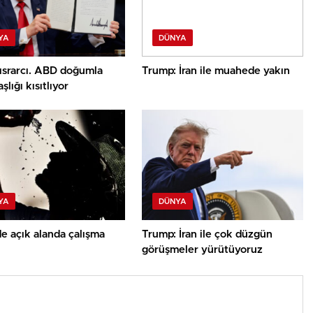
YA
DÜNYA
ısrarcı. ABD doğumla
Trump: İran ile muahede yakın
şlığı kısıtlıyor
YA
DÜNYA
e açık alanda çalışma
Trump: İran ile çok düzgün
görüşmeler yürütüyoruz