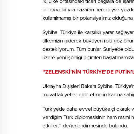
İki ülke ortasındaki ticari bağlara de işar
bir evvelki yıla nazaran neredeyse yüzd
kullanılmamış bir potansiyelimiz olduğuna
Sybiha, Türkiye ile karşılıklı yarar sağlay
ülkemizin giderek büyüyen rolü göz önüne a
destekliyorum. Tüm bunlar, Suriye’de oldu
üzere yeni işbirliği biçimleri başlatmamıza 
“ZELENSKİ’NİN TÜRKİYE’DE PUTİN’
Ukrayna Dışişleri Bakanı Sybiha, Türkiye
muvaffakiyetler elde etme imkanına sahip
Türkiye’de daha evvel büyükelçi olarak 
verdiğim Türk diplomasisinin hem resmi he
etkililer.” değerlendirmesinde bulundu.