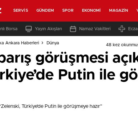
z
SERVIS
GÜNDEM
SPOR
EKONOMI
MAGAZIN
nlı Borsa
Yayın Akışları
Namaz Vakitleri
Ecza
ka Ankara Haberleri
Dünya
48 kez okunmu
barış görüşmesi açı
rkiye’de Putin ile 