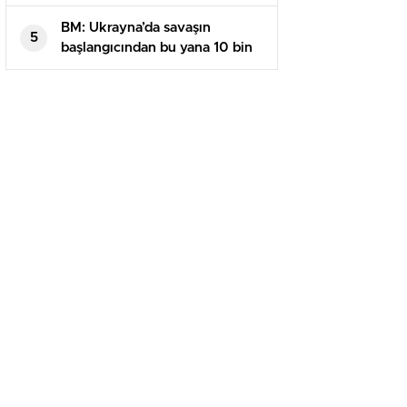
dövme yaptırmış
BM: Ukrayna’da savaşın
5
başlangıcından bu yana 10 bin
sivil öldürüldü