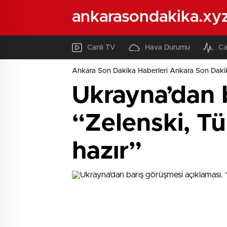
ankarasondakika.xy
Canlı TV
Hava Durumu
Ca
Ankara Son Dakika Haberleri Ankara Son Daki
Ukrayna’dan 
“Zelenski, Tü
hazır”