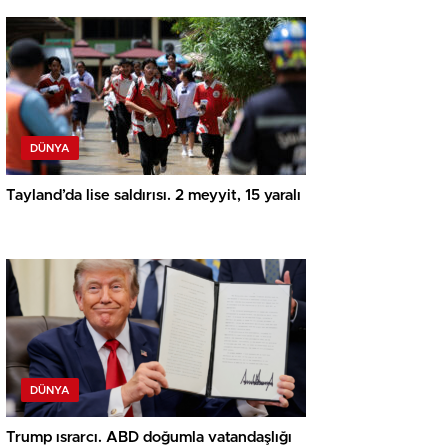
DÜNYA
Tayland’da lise saldırısı. 2 meyyit, 15 yaralı
DÜNYA
Trump ısrarcı. ABD doğumla vatandaşlığı