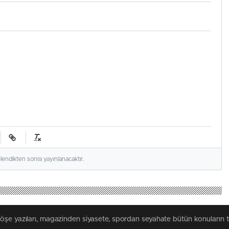
elendikten sonra yayınlanacaktır.
köşe yazıları, magazinden siyasete, spordan seyahate bütün konuların