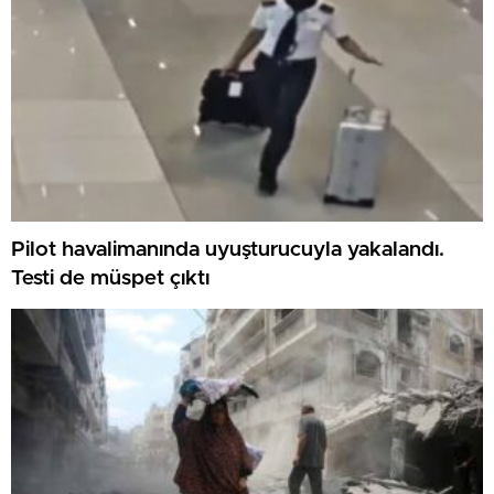
Pilot havalimanında uyuşturucuyla yakalandı.
Testi de müspet çıktı