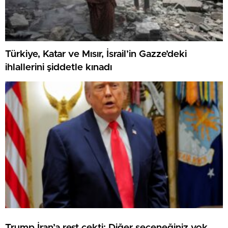
Türkiye, Katar ve Mısır, İsrail’in Gazze’deki
ihlallerini şiddetle kınadı
Trump İran’a rest çekti: Diğer seçeneğiniz yok