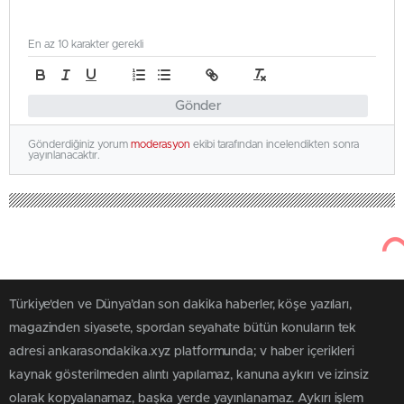
En az 10 karakter gerekli
Gönder
Gönderdiğiniz yorum
moderasyon
ekibi tarafından incelendikten sonra
yayınlanacaktır.
Türkiye'den ve Dünya’dan son dakika haberler, köşe yazıları,
magazinden siyasete, spordan seyahate bütün konuların tek
adresi ankarasondakika.xyz platformunda; v haber içerikleri
kaynak gösterilmeden alıntı yapılamaz, kanuna aykırı ve izinsiz
olarak kopyalanamaz, başka yerde yayınlanamaz. Aykırı işlem