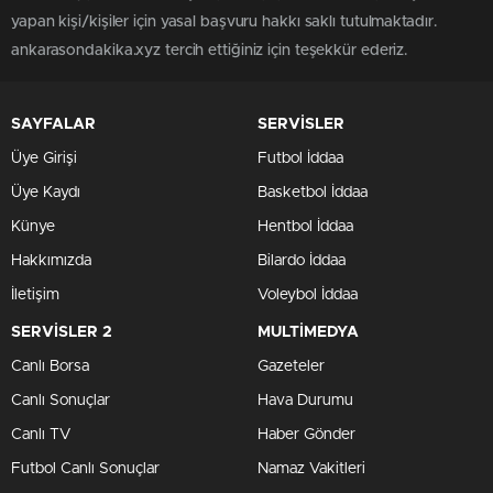
yapan kişi/kişiler için yasal başvuru hakkı saklı tutulmaktadır.
ankarasondakika.xyz tercih ettiğiniz için teşekkür ederiz.
SAYFALAR
SERVİSLER
Üye Girişi
Futbol İddaa
Üye Kaydı
Basketbol İddaa
Künye
Hentbol İddaa
Hakkımızda
Bilardo İddaa
İletişim
Voleybol İddaa
SERVİSLER 2
MULTİMEDYA
Canlı Borsa
Gazeteler
Canlı Sonuçlar
Hava Durumu
Canlı TV
Haber Gönder
Futbol Canlı Sonuçlar
Namaz Vakitleri