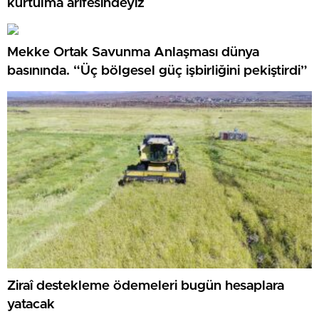
kurtulma arifesindeyiz
Mekke Ortak Savunma Anlaşması dünya
basınında. “Üç bölgesel güç işbirliğini pekiştirdi”
Ziraî destekleme ödemeleri bugün hesaplara
yatacak