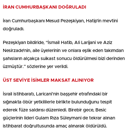
İRAN CUMHURBAŞKANI DOĞRULADI
İran Cumhurbaşkanı Mesud Pezeşkiyan, Hatip’in mevtini
doğruladı.
Pezeşkiyan bildiride, “İsmail Hatib, Ali Larijani ve Aziz
Nesirzade’nin, aile üyelerinin ve onlara eşlik eden takımdan
şahısların alçakça suikast sonucu öldürülmesi bizi derinden
üzmüştür.” sözlerine yer verildi.
ÜST SEVİYE İSİMLER MAKSAT ALINIYOR
İsrail istihbaratı, Laricani’nin başşehir etrafındaki bir
sığınakta öbür yetkililerle birlikte bulunduğunu tespit
ederek füze saldırısı düzenledi. Birebir gece, Besic
güçlerinin lideri Gulam Rıza Süleymani de tekrar alınan
istihbarat doğrultusunda amaç alınarak öldürüldü.