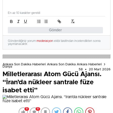
En az 10 karakter gerekli
Gönder
Gönderdiğiniz yorum
moderasyon
ekibi tarafından incelendikten sonra
yayınlanacaktır.
Ankara Son Dakika Haberleri Ankara Son Dakika Ankara Haberleri
Dünya
58
20 Mart 2026
Milletlerarası Atom Gücü Ajansı.
“İran’da nükleer santrale füze
isabet etti”
0
0