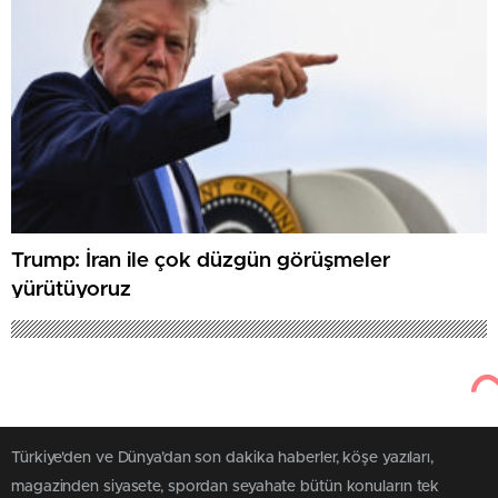
Trump: İran ile çok düzgün görüşmeler
yürütüyoruz
Türkiye'den ve Dünya’dan son dakika haberler, köşe yazıları,
magazinden siyasete, spordan seyahate bütün konuların tek