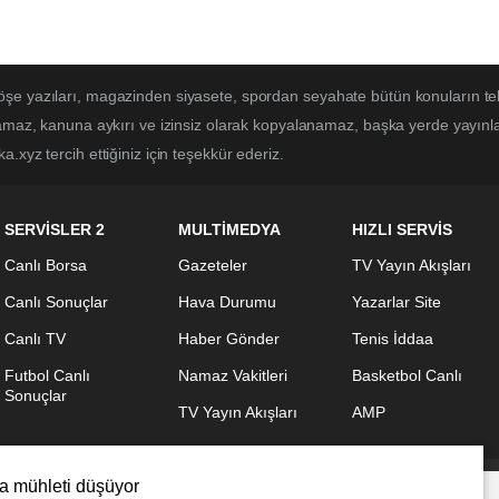
öşe yazıları, magazinden siyasete, spordan seyahate bütün konuların t
lamaz, kanuna aykırı ve izinsiz olarak kopyalanamaz, başka yerde yayınlan
.xyz tercih ettiğiniz için teşekkür ederiz.
SERVİSLER 2
MULTİMEDYA
HIZLI SERVİS
Canlı Borsa
Gazeteler
TV Yayın Akışları
Canlı Sonuçlar
Hava Durumu
Yazarlar Site
Canlı TV
Haber Gönder
Tenis İddaa
Futbol Canlı
Namaz Vakitleri
Basketbol Canlı
Sonuçlar
TV Yayın Akışları
AMP
ma mühleti düşüyor
z. Detaylar için
veri politikamızı
inceleyebilirsiniz.