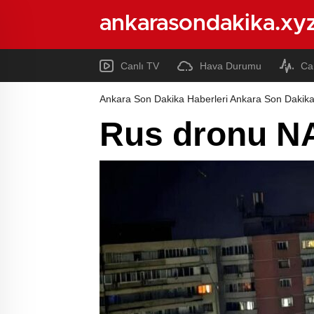
ankarasondakika.xy
Canlı TV
Hava Durumu
Ca
Ankara Son Dakika Haberleri Ankara Son Dakika
Rus dronu N