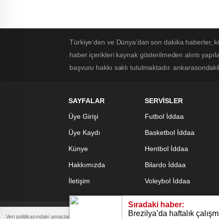
Türkiye'den ve Dünya’dan son dakika haberler, k
haber içerikleri kaynak gösterilmeden alıntı yapı
başvuru hakkı saklı tutulmaktadır. ankarasondakika
SAYFALAR
SERVİSLER
Üye Girişi
Futbol İddaa
Üye Kaydı
Basketbol İddaa
Künye
Hentbol İddaa
Hakkımızda
Bilardo İddaa
İletişim
Voleybol İddaa
Sıradaki haber:
Brezilya’da haftalık çalış
ankarasondakika.xyz
Veri politikasındaki amaçlarla sınırlı ve mevzuata uygun şekilde çerez konumlandırmaktayı