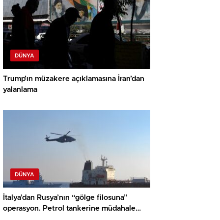
DÜNYA
Trump’ın müzakere açıklamasına İran’dan
yalanlama
DÜNYA
İtalya’dan Rusya’nın “gölge filosuna”
operasyon. Petrol tankerine müdahale
edildi