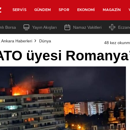
z
SERVIS
GÜNDEM
SPOR
EKONOMI
MAGAZIN
nlı Borsa
Yayın Akışları
Namaz Vakitleri
Eczan
 Ankara Haberleri
Dünya
48 kez okunm
ATO üyesi Romanya’