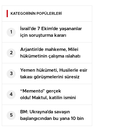
KATEGORİNİN POPÜLERLERİ
İsrail’de 7 Ekim’de yaşananlar
1
için soruşturma kararı
Arjantin’de mahkeme, Milei
2
hükümetinin çalışma ıslahatı
yasasını askıya aldı
Yemen hükümeti, Husilerle esir
3
takası görüşmelerini süresiz
erteledi
“Memento” gerçek
4
oldu! Maktul, katilin ismini
dövme yaptırmış
BM: Ukrayna’da savaşın
5
başlangıcından bu yana 10 bin
sivil öldürüldü