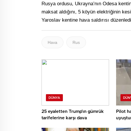
Rusya ordusu, Ukrayna’nın Odesa kentinde 
maksat aldığını, 5 köyün elektriğinin ke
Yaroslav kentine hava saldırısı düzenledi
Hava
Rus
DÜNYA
DÜN
25 eyaletten Trump’ın gümrük
Pilot h
tarifelerine karşı dava
uyuştur
de müsp