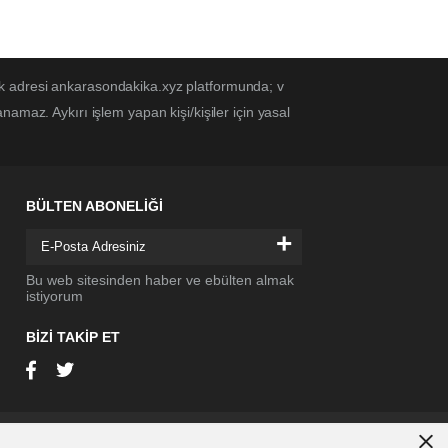
ek adresi ankarasondakika.xyz platformunda; v
amaz. Aykırı işlem yapan kişi/kişiler için yasal
BÜLTEN ABONELİĞİ
+
Bu web sitesinden haber ve ebülten almak
istiyorum
BİZİ TAKİP ET