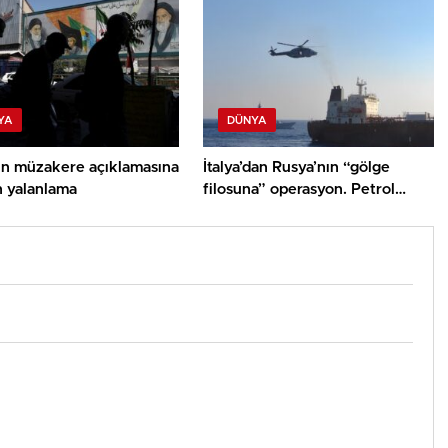
YA
DÜNYA
ın müzakere açıklamasına
İtalya’dan Rusya’nın “gölge
n yalanlama
filosuna” operasyon. Petrol
tankerine müdahale edildi