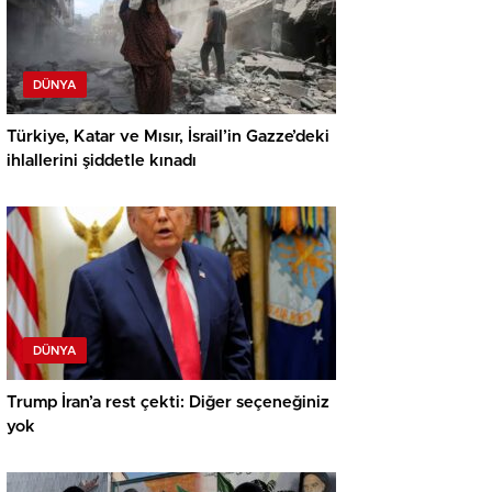
DÜNYA
Türkiye, Katar ve Mısır, İsrail’in Gazze’deki
ihlallerini şiddetle kınadı
DÜNYA
Trump İran’a rest çekti: Diğer seçeneğiniz
yok