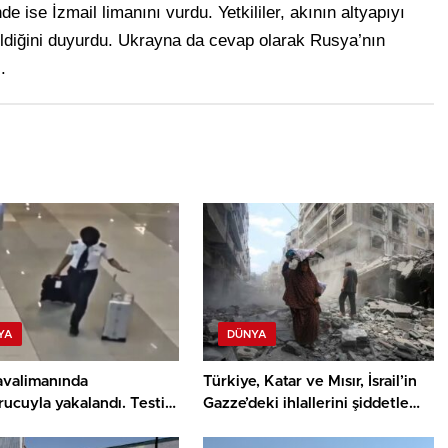
ise İzmail limanını vurdu. Yetkililer, akının altyapıyı
sildiğini duyurdu. Ukrayna da cevap olarak Rusya’nın
.
YA
DÜNYA
avalimanında
Türkiye, Katar ve Mısır, İsrail’in
ucuyla yakalandı. Testi
Gazze’deki ihlallerini şiddetle
et çıktı
kınadı