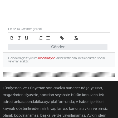
En az 10 karakter gerekli
Gönder
Gönderdiğiniz yorum
moderasyon
ekibi tarafından incelendikten sonra
yayınlanacaktır.
Türkiye'den ve Dünya’dan son dakika haberler, köşe yazıları,
magazinden siyasete, spordan seyahate bütün konuların tek
adresi ankarasondakika.xyz platformunda; v haber içerikleri
kaynak gösterilmeden alıntı yapılamaz, kanuna aykırı ve izinsiz
olarak kopyalanamaz, başka yerde yayınlanamaz. Aykırı işlem