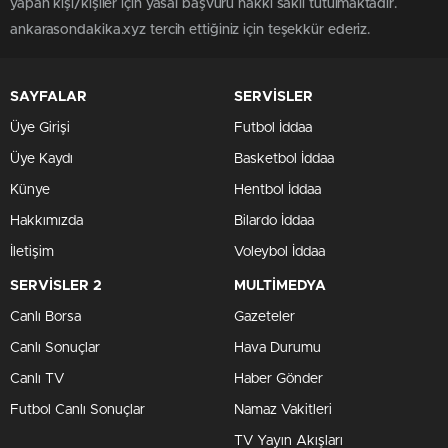
yapan kişi/kişiler için yasal başvuru hakkı saklı tutulmaktadır.
ankarasondakika.xyz tercih ettiğiniz için teşekkür ederiz.
SAYFALAR
SERVİSLER
Üye Girişi
Futbol İddaa
Üye Kaydı
Basketbol İddaa
Künye
Hentbol İddaa
Hakkımızda
Bilardo İddaa
İletişim
Voleybol İddaa
SERVİSLER 2
MULTİMEDYA
Canlı Borsa
Gazeteler
Canlı Sonuçlar
Hava Durumu
Canlı TV
Haber Gönder
Futbol Canlı Sonuçlar
Namaz Vakitleri
TV Yayın Akışları