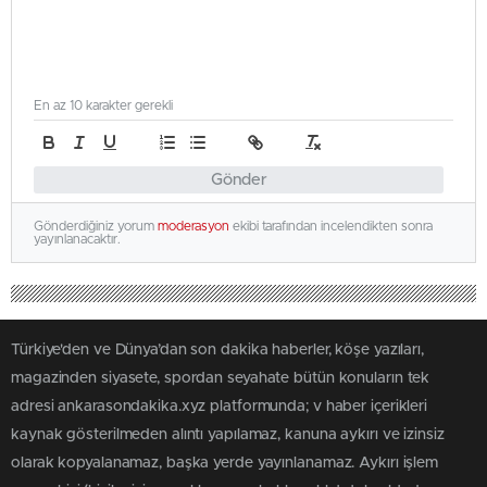
En az 10 karakter gerekli
Gönder
Gönderdiğiniz yorum
moderasyon
ekibi tarafından incelendikten sonra
yayınlanacaktır.
Türkiye'den ve Dünya’dan son dakika haberler, köşe yazıları,
magazinden siyasete, spordan seyahate bütün konuların tek
adresi ankarasondakika.xyz platformunda; v haber içerikleri
kaynak gösterilmeden alıntı yapılamaz, kanuna aykırı ve izinsiz
olarak kopyalanamaz, başka yerde yayınlanamaz. Aykırı işlem