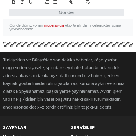
Gönder
Gönderdiğiniz yorum
moderasyon
ekibi tarafından incelendikten sonra
yayınlanacaktır.
Türkiye'den ve Dünya’dan son dakika haberler, köşe yazıları,
magazinden siyasete, spordan seyahate bütün konuların tek
adresi ankarasondakika.xyz platformunda; v haber içerikleri
kaynak gösterilmeden alıntı yapılamaz, kanuna aykırı ve izinsiz
olarak kopyalanamaz, başka yerde yayınlanamaz. Aykırı işlem
yapan kişi/kişiler için yasal başvuru hakkı saklı tutulmaktadır.
ankarasondakika.xyz tercih ettiğiniz için teşekkür ederiz.
SAYFALAR
SERVİSLER