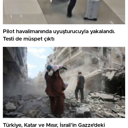
Pilot havalimanında uyuşturucuyla yakalandı.
Testi de müspet çıktı
Türkiye, Katar ve Mısır, İsrail’in Gazze’deki