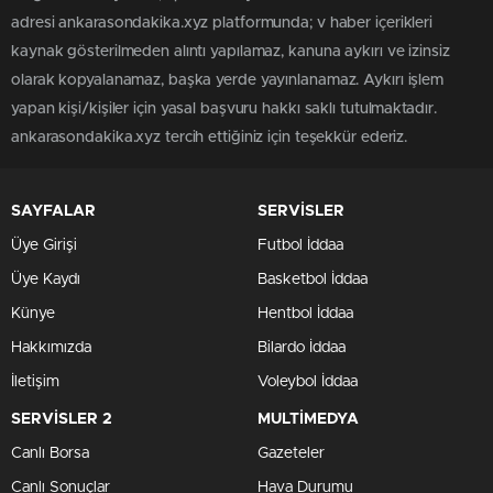
adresi ankarasondakika.xyz platformunda; v haber içerikleri
kaynak gösterilmeden alıntı yapılamaz, kanuna aykırı ve izinsiz
olarak kopyalanamaz, başka yerde yayınlanamaz. Aykırı işlem
yapan kişi/kişiler için yasal başvuru hakkı saklı tutulmaktadır.
ankarasondakika.xyz tercih ettiğiniz için teşekkür ederiz.
SAYFALAR
SERVİSLER
Üye Girişi
Futbol İddaa
Üye Kaydı
Basketbol İddaa
Künye
Hentbol İddaa
Hakkımızda
Bilardo İddaa
İletişim
Voleybol İddaa
SERVİSLER 2
MULTİMEDYA
Canlı Borsa
Gazeteler
Canlı Sonuçlar
Hava Durumu