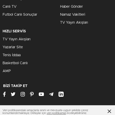
Canlı TV
Haber Gönder
Futbol Canlı Sonuçlar
Namaz Vakitleri
TV Yayın Akışları
HIZLI SERVİS
TV Yayın Akışları
Yazarlar Site
Tenis İddaa
Basketbol Canlı
AMP
BİZİ TAKİP ET
Veri politikasındaki amaçlarla sınırlı ve mevzuata uygun şekilde çerez
ankarasondakika.xyz
konumlandırmaktayız. Detaylar için
veri politikamızı
inceleyebilirsiniz.