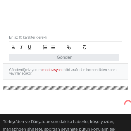
En az 10 karakter gerekli
Gönder
Gönderdiğiniz yorum
moderasyon
ekibi tarafından incelendikten sonra
yayınlanacaktır.
Türkiye'den ve Dünya’dan son dakika haberler, köşe yazıları,
magazinden siyasete, spordan seyahate bütün konuların tek