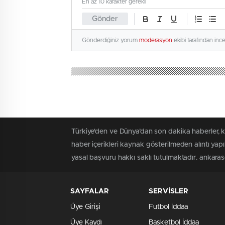
En az 10 karakter gerekli
Gönder
Gönderdiğiniz yorum
moderasyon
ekibi tarafından inc
Türkiye'den ve Dünya’dan son dakika haberler, 
haber içerikleri kaynak gösterilmeden alıntı yap
yasal başvuru hakkı saklı tutulmaktadır. ankaraso
SAYFALAR
SERVİSLER
Üye Girişi
Futbol İddaa
Üye Kaydı
Basketbol İddaa