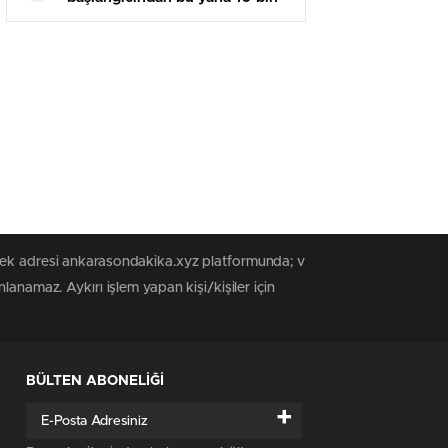
sivil öldürüldü
 tek adresi ankarasondakika.xyz platformunda; v
anamaz. Aykırı işlem yapan kişi/kişiler için
BÜLTEN ABONELİĞİ
+