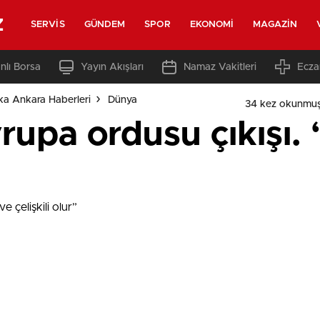
z
SERVIS
GÜNDEM
SPOR
EKONOMI
MAGAZIN
nlı Borsa
Yayın Akışları
Namaz Vakitleri
Ecza
ka Ankara Haberleri
Dünya
34 kez okunmuş
upa ordusu çıkışı.