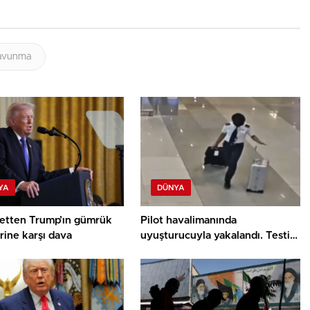
avunma
YA
DÜNYA
letten Trump’ın gümrük
Pilot havalimanında
erine karşı dava
uyuşturucuyla yakalandı. Testi
de müspet çıktı