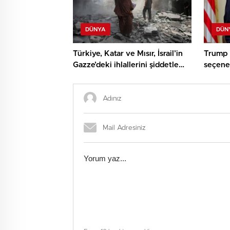
DÜNYA
DÜN
Türkiye, Katar ve Mısır, İsrail’in
Trump İ
Gazze’deki ihlallerini şiddetle
seçene
kınadı