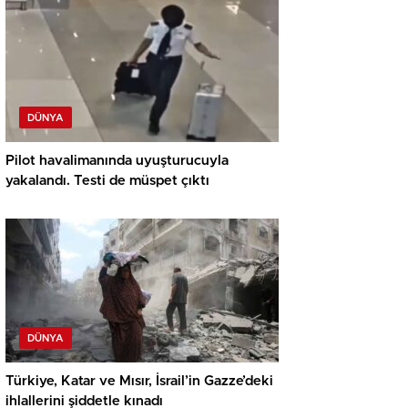
DÜNYA
Pilot havalimanında uyuşturucuyla
yakalandı. Testi de müspet çıktı
DÜNYA
Türkiye, Katar ve Mısır, İsrail’in Gazze’deki
ihlallerini şiddetle kınadı