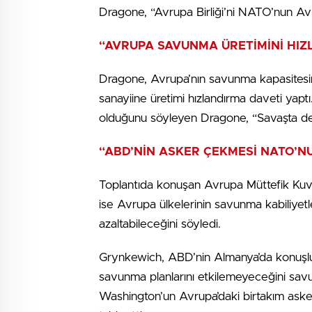
Dragone, “Avrupa Birliği’ni NATO’nun Avru
“AVRUPA SAVUNMA ÜRETİMİNİ HIZ
Dragone, Avrupa’nın savunma kapasitesin
sanayiine üretimi hızlandırma daveti yapt
olduğunu söyleyen Dragone, “Savaşta değil
“ABD’NİN ASKER ÇEKMESİ NATO’NU
Toplantıda konuşan Avrupa Müttefik Ku
ise Avrupa ülkelerinin savunma kabiliyetler
azaltabileceğini söyledi.
Grynkewich, ABD’nin Almanya’da konuşlu
savunma planlarını etkilemeyeceğini savu
Washington’un Avrupa’daki birtakım askeri