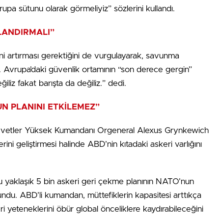
pa sütunu olarak görmeliyiz” sözlerini kullandı.
LANDIRMALI”
i artırması gerektiğini de vurgulayarak, savunma
ı. Avrupa’daki güvenlik ortamının “son derece gergin”
iz fakat barışta da değiliz.” dedi.
N PLANINI ETKİLEMEZ”
vvetler Yüksek Kumandanı Orgeneral Alexus Grynkewich
ini geliştirmesi halinde ABD’nin kıtadaki askeri varlığını
 yaklaşık 5 bin askeri geri çekme planının NATO’nun
ndu. ABD’li kumandan, müttefiklerin kapasitesi arttıkça
 yeteneklerini öbür global önceliklere kaydırabileceğini