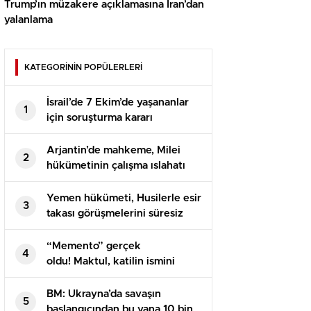
Trump’ın müzakere açıklamasına İran’dan
yalanlama
KATEGORİNİN POPÜLERLERİ
İsrail’de 7 Ekim’de yaşananlar
1
için soruşturma kararı
Arjantin’de mahkeme, Milei
2
hükümetinin çalışma ıslahatı
yasasını askıya aldı
Yemen hükümeti, Husilerle esir
3
takası görüşmelerini süresiz
erteledi
“Memento” gerçek
4
oldu! Maktul, katilin ismini
dövme yaptırmış
BM: Ukrayna’da savaşın
5
başlangıcından bu yana 10 bin