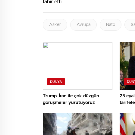
tabir etti.
Asker
Avrupa
Nato
S
DÜNYA
DÜN
Trump: İran ile çok düzgün
25 eya
görüşmeler yürütüyoruz
tarifel