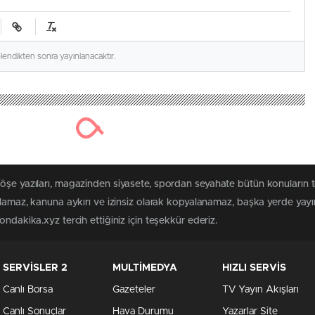
elendikten sonra yayınlanacaktır.
köşe yazıları, magazinden siyasete, spordan seyahate bütün konuların
ılamaz, kanuna aykırı ve izinsiz olarak kopyalanamaz, başka yerde yayınl
ndakika.xyz tercih ettiğiniz için teşekkür ederiz.
SERVİSLER 2
MULTİMEDYA
HIZLI SERVİS
Canlı Borsa
Gazeteler
TV Yayın Akışları
Canlı Sonuçlar
Hava Durumu
Yazarlar Site