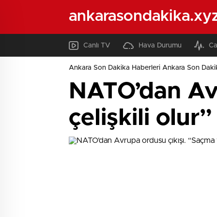
ankarasondakika.xy
Canlı TV
Hava Durumu
Ca
Ankara Son Dakika Haberleri Ankara Son Daki
NATO’dan Avr
çelişkili olur”