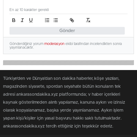
En az 10 karakter gerekli
Gönder
Gönderdiğiniz yorum
moderasyon
ekibi tarafından incelendikten sonra
yayınlanacaktır.
Türkiye'den ve Dünya’dan son dakika haberler, köşe yazıları,
magazinden siyasete, spordan seyahate bütün konuların tek
adresi ankarasondakika.xyz platformunda; v haber içerikleri
kaynak gösterilmeden alıntı yapılamaz, kanuna aykırı ve izinsiz
olarak kopyalanamaz, başka yerde yayınlanamaz. Aykırı işlem
yapan kişi/kişiler için yasal başvuru hakkı saklı tutulmaktadır.
ankarasondakika.xyz tercih ettiğiniz için teşekkür ederiz.