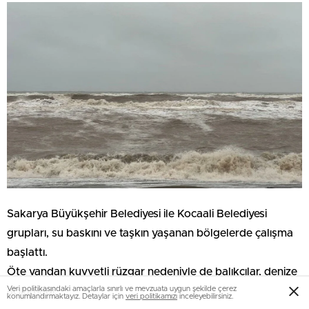
Sakarya Büyükşehir Belediyesi ile Kocaali Belediyesi
grupları, su baskını ve taşkın yaşanan bölgelerde çalışma
başlattı.
Öte yandan kuvvetli rüzgar nedeniyle de balıkçılar, denize
Veri politikasındaki amaçlarla sınırlı ve mevzuata uygun şekilde çerez
açılamadı.
konumlandırmaktayız. Detaylar için
veri politikamızı
inceleyebilirsiniz.