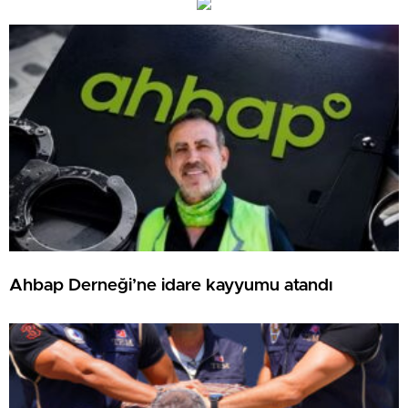
Ahbap Derneği’ne idare kayyumu atandı