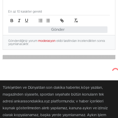
En az 10 karakter gerekli
Gönder
Gönderdiğiniz yorum
moderasyon
ekibi tarafından incelendikten sonra
yayınlanacaktır.
Türkiye'den ve Dünya’dan son dakika haberler, köşe yazıları,
magazinden siyasete, spordan seyahate bütün konuların tek
adresi ankarasondakika.xyz platformunda; v haber içerikleri
kaynak gösterilmeden alıntı yapılamaz, kanuna aykırı ve izinsiz
olarak kopyalanamaz, başka yerde yayınlanamaz. Aykırı işlem