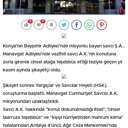
0
0
Konya’nın Beyşehir Adliyesi’nde misyonlu bayan savcı Ş.A.,
Manavgat Adliyesi’nde vazifeli savcı A.K.’nin konutuna
zorla girerek cinsel atağa teşebbüs ettiği teziyle geçen yıl
kasım ayında şikayetçi oldu.
Şikayet sonrası Yargıçlar ve Savcılar Heyeti (HSK),
soruşturma başlattı. Manavgat Cumhuriyet Savcısı A.K.
misyonundan uzaklaştırıldı.
Savcı A.K. hakkında ”konut dokunulmazlığı ihlali”, ”cinsel
taarruza teşebbüs” ve ”kişiyi hürriyetinden mahrum kılma”
hatalarından Antalya 4’üncü Ağır Ceza Mahkemesi’nde