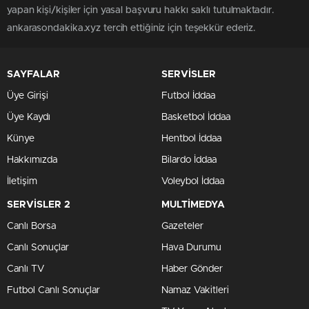
yapan kişi/kişiler için yasal başvuru hakkı saklı tutulmaktadır.
ankarasondakika.xyz tercih ettiğiniz için teşekkür ederiz.
SAYFALAR
SERVİSLER
Üye Girişi
Futbol İddaa
Üye Kaydı
Basketbol İddaa
Künye
Hentbol İddaa
Hakkımızda
Bilardo İddaa
İletişim
Voleybol İddaa
SERVİSLER 2
MULTİMEDYA
Canlı Borsa
Gazeteler
Canlı Sonuçlar
Hava Durumu
Canlı TV
Haber Gönder
Futbol Canlı Sonuçlar
Namaz Vakitleri