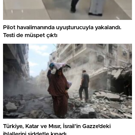
Pilot havalimanında uyuşturucuyla yakalandı.
Testi de müspet çıktı
Türkiye, Katar ve Mısır, İsrail’in Gazze’deki
ihlallerini şiddetle kınadı