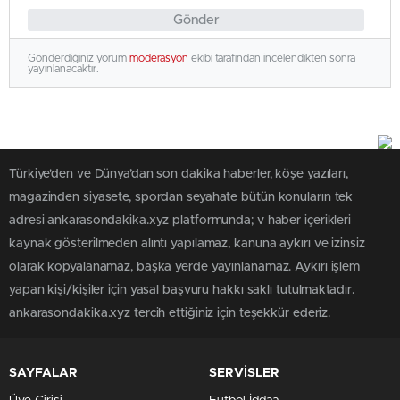
Gönder
Gönderdiğiniz yorum
moderasyon
ekibi tarafından incelendikten sonra
yayınlanacaktır.
Türkiye'den ve Dünya’dan son dakika haberler, köşe yazıları,
magazinden siyasete, spordan seyahate bütün konuların tek
adresi ankarasondakika.xyz platformunda; v haber içerikleri
kaynak gösterilmeden alıntı yapılamaz, kanuna aykırı ve izinsiz
olarak kopyalanamaz, başka yerde yayınlanamaz. Aykırı işlem
yapan kişi/kişiler için yasal başvuru hakkı saklı tutulmaktadır.
ankarasondakika.xyz tercih ettiğiniz için teşekkür ederiz.
SAYFALAR
SERVİSLER