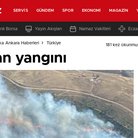
z
SERVIS
GÜNDEM
SPOR
EKONOMI
MAGAZIN
nlı Borsa
Yayın Akışları
Namaz Vakitleri
Ecza
ka Ankara Haberleri
Türkiye
181 kez okunmu
an yangını