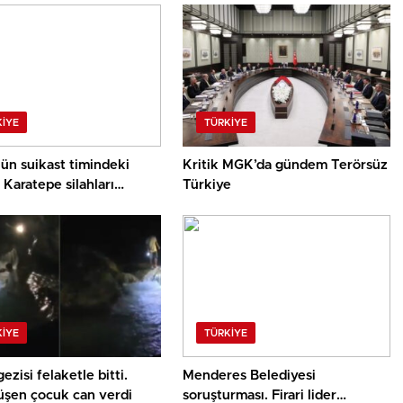
KIYE
TÜRKIYE
ün suikast timindeki
Kritik MGK’da gündem Terörsüz
Karatepe silahları
Türkiye
 yeri söyledi, takımlar
te geçti
KIYE
TÜRKIYE
gezisi felaketle bitti.
Menderes Belediyesi
üşen çocuk can verdi
soruşturması. Firari lider