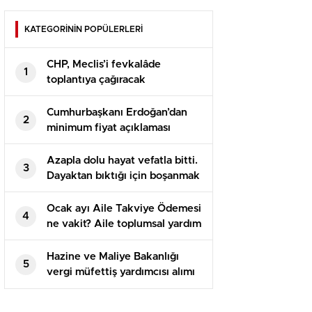
KATEGORİNİN POPÜLERLERİ
CHP, Meclis’i fevkalâde
1
toplantıya çağıracak
Cumhurbaşkanı Erdoğan’dan
2
minimum fiyat açıklaması
Azapla dolu hayat vefatla bitti.
3
Dayaktan bıktığı için boşanmak
istemiş
Ocak ayı Aile Takviye Ödemesi
4
ne vakit? Aile toplumsal yardım
paralarının ödemesi bekleniyor
Hazine ve Maliye Bakanlığı
5
vergi müfettiş yardımcısı alımı
müracaatları ne vakit
başlayacak?