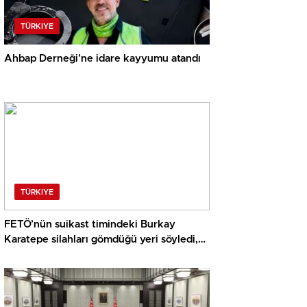
TÜRKIYE
Ahbap Derneği’ne idare kayyumu atandı
TÜRKIYE
FETÖ’nün suikast timindeki Burkay
Karatepe silahları gömdüğü yeri söyledi,
takımlar harekete geçti