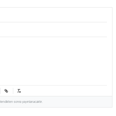
yardımcısı yakalandı
elendikten sonra yayınlanacaktır.