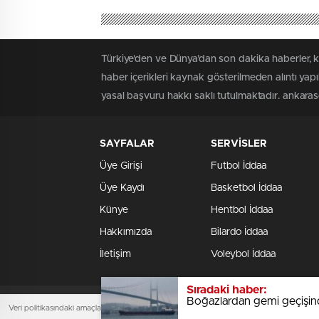
Türkiye'den ve Dünya’dan son dakika haberler, 
haber içerikleri kaynak gösterilmeden alıntı yap
yasal başvuru hakkı saklı tutulmaktadır. ankaraso
SAYFALAR
SERVİSLER
Üye Girişi
Futbol İddaa
Üye Kaydı
Basketbol İddaa
Künye
Hentbol İddaa
Hakkımızda
Bilardo İddaa
İletişim
Voleybol İddaa
Sıradaki haber:
Boğazlardan gemi geçişinde 
ankarasondakika.xyz
Veri politikasındaki amaçlarla sınırlı ve mevzuata uygun şekilde çerez konumlandırmaktayız