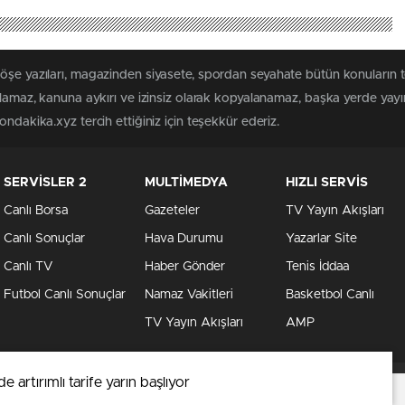
köşe yazıları, magazinden siyasete, spordan seyahate bütün konuların
ılamaz, kanuna aykırı ve izinsiz olarak kopyalanamaz, başka yerde yayınl
ndakika.xyz tercih ettiğiniz için teşekkür ederiz.
SERVİSLER 2
MULTİMEDYA
HIZLI SERVİS
Canlı Borsa
Gazeteler
TV Yayın Akışları
Canlı Sonuçlar
Hava Durumu
Yazarlar Site
Canlı TV
Haber Gönder
Tenis İddaa
Futbol Canlı Sonuçlar
Namaz Vakitleri
Basketbol Canlı
TV Yayın Akışları
AMP
artırımlı tarife yarın başlıyor
. Detaylar için
veri politikamızı
inceleyebilirsiniz.