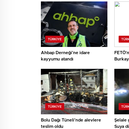
TÜRKIYE
TÜR
Ahbap Derneği’ne idare
FETÖ’n
kayyumu atandı
Burkay 
gömdüğü
hareke
TÜRKIYE
TÜR
Bolu Dağı Tüneli’nde alevlere
Şelale 
teslim oldu
Suya d