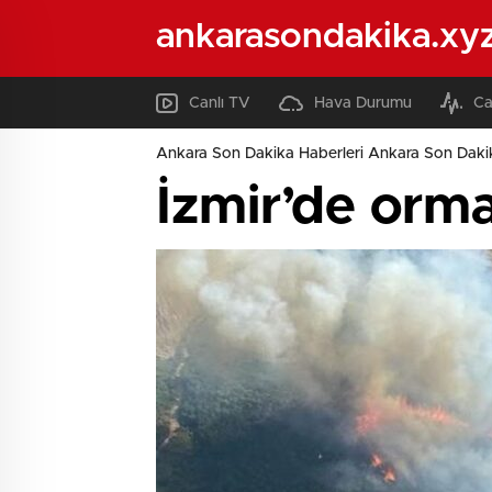
ankarasondakika.xy
Canlı TV
Hava Durumu
Ca
Ankara Son Dakika Haberleri Ankara Son Daki
İzmir’de orm