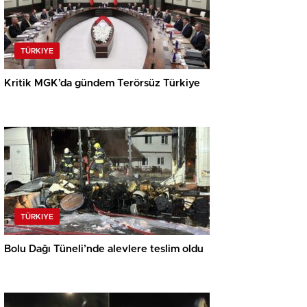
TÜRKIYE
Kritik MGK’da gündem Terörsüz Türkiye
TÜRKIYE
Bolu Dağı Tüneli’nde alevlere teslim oldu