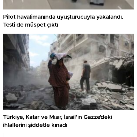
Pilot havalimanında uyuşturucuyla yakalandı.
Testi de müspet çıktı
Türkiye, Katar ve Mısır, İsrail’in Gazze’deki
ihlallerini şiddetle kınadı