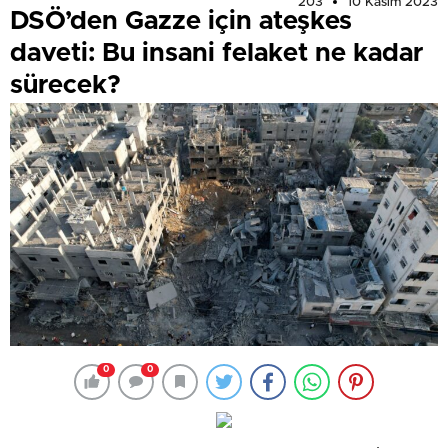
203
10 Kasım 2023
DSÖ’den Gazze için ateşkes
daveti: Bu insani felaket ne kadar
sürecek?
0
0