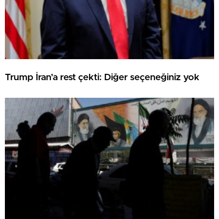
Türkiye, Katar ve Mısır, İsrail’in Gazze’deki
ihlallerini şiddetle kınadı