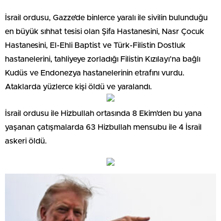
1400’den fazla İsraillinin öldüğünü, 5 bin 132 kişinin
yaralandığını duyurdu.
İsrail’e nazaran 31 Ekim’den bu yana Gazze Şeridi’ndeki
çatışmalarda ölen asker sayısı 30’a yükselirken, Kassam
Tugayları’nın elinde 242 İsrailli esir bulunuyor. İşgal
altındaki Batı Şeria’da da bir İsrail askeri öldü.
Gazze’deki Filistin Sıhhat Bakanlığına nazaran, İsrail’in
taarruzlarda 4 bin 237’si çocuk, 2 bin 719’u bayan olmak
üzere 10 bin 328 Filistinli öldürüldü, en az 25 bin kişi
yaralandı.
Batı Şeria ve Kudüs’te İsrail güçleri ve Yahudi yerleşimciler,
163 Filistinliyi öldürdü.
İsrail ordusu, Gazze’de binlerce yaralı ile sivilin bulunduğu
en büyük sıhhat tesisi olan Şifa Hastanesini, Nasr Çocuk