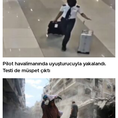
Pilot havalimanında uyuşturucuyla yakalandı.
Testi de müspet çıktı