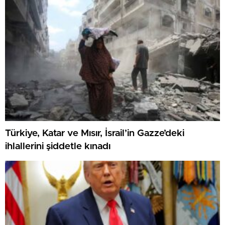
Pilot havalimanında uyuşturucuyla yakalandı.
Testi de müspet çıktı