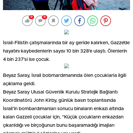
Ankara Son Dakika Haberleri Ankara Son Dakika Ankara Haberleri
Dünya
198
9 Kasım 2023
Beyaz Saray, Gazze’de İsrail
bombardımanında ölen çocuklar
için Hamas’ı suçladı
0
0