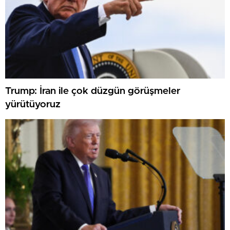
Hastanesini, El-Ehli Baptist ve Türk-Filistin Dostluk
hastanelerini, tahliyeye zorladığı Filistin Kızılayı’na bağlı
Kudüs ve Endonezya hastanelerinin etrafını vurdu.
Ataklarda yüzlerce kişi öldü ve yaralandı.
İsrail ordusu ile Hizbullah ortasında 8 Ekim’den bu yana
yaşanan çatışmalarda 63 Hizbullah mensubu ile 4 İsrail
askeri öldü.