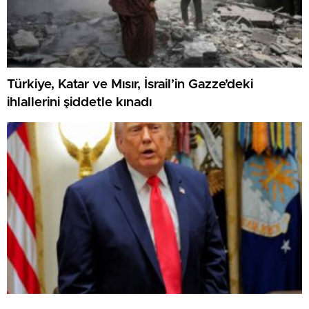
Türkiye, Katar ve Mısır, İsrail’in Gazze’deki
ihlallerini şiddetle kınadı