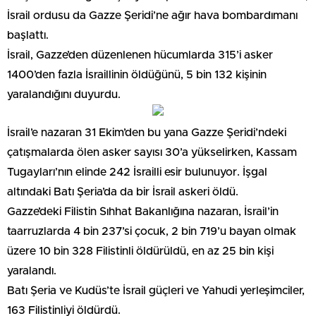
İSRAİL’İN GAZZE’YE AKINLARINDA SON DURUM
Hamas’ın silahlı kanadı İzzeddin el-Kassam Tugayları, 7
Ekim sabahı, İsrail’in “Filistinlilere ve başta Mescid-i Aksa
olmak üzere kutsal kıymetlerine yönelik daima ihlallerine
karşılık verme” gerekçesiyle kapsamlı taarruz düzenlerken,
İsrail ordusu da Gazze Şeridi’ne ağır hava bombardımanı
başlattı.
İsrail, Gazze’den düzenlenen hücumlarda 315’i asker