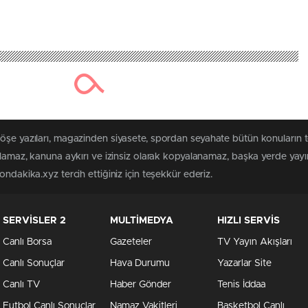
köşe yazıları, magazinden siyasete, spordan seyahate bütün konuların
ılamaz, kanuna aykırı ve izinsiz olarak kopyalanamaz, başka yerde yayınl
ndakika.xyz tercih ettiğiniz için teşekkür ederiz.
SERVİSLER 2
MULTİMEDYA
HIZLI SERVİS
Canlı Borsa
Gazeteler
TV Yayın Akışları
Canlı Sonuçlar
Hava Durumu
Yazarlar Site
Canlı TV
Haber Gönder
Tenis İddaa
Futbol Canlı Sonuçlar
Namaz Vakitleri
Basketbol Canlı