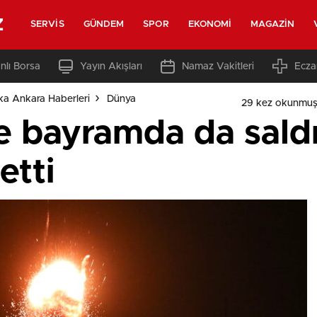
z
SERVIS
GÜNDEM
SPOR
EKONOMI
MAGAZIN
nlı Borsa
Yayın Akışları
Namaz Vakitleri
Ecza
ka Ankara Haberleri
Dünya
29 kez okunmuş
ye bayramda da saldır
etti