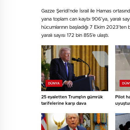
Gazze Şeridi’nde İsrail ile Hamas ortas
yana toplam can kaybı 906’ya, yaralı sayı
hücumlarının başladığı 7 Ekim 2023’ten b
yaralı sayısı 172 bin 855’e ulaştı.
DÜNYA
DÜN
25 eyaletten Trump’ın gümrük
Pilot h
tarifelerine karşı dava
uyuştur
de müsp