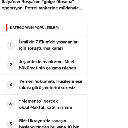
İtalya’dan Rusya’nın “gölge filosuna”
operasyon. Petrol tankerine müdahale
edildi
KATEGORİNİN POPÜLERLERİ
İsrail’de 7 Ekim’de yaşananlar
1
için soruşturma kararı
Arjantin’de mahkeme, Milei
2
hükümetinin çalışma ıslahatı
yasasını askıya aldı
Yemen hükümeti, Husilerle esir
3
takası görüşmelerini süresiz
erteledi
“Memento” gerçek
4
oldu! Maktul, katilin ismini
dövme yaptırmış
BM: Ukrayna’da savaşın
5
başlangıcından bu yana 10 bin