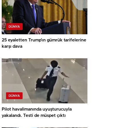
DÜNYA
25 eyaletten Trump’ın gümrük tarifelerine
karşı dava
DÜNYA
Pilot havalimanında uyuşturucuyla
yakalandı. Testi de müspet çıktı