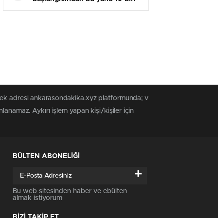
sivil öldürüldü
 tek adresi ankarasondakika.xyz platformunda; v
anamaz. Aykırı işlem yapan kişi/kişiler için
BÜLTEN ABONELİĞİ
+
Bu web sitesinden haber ve ebülten
almak istiyorum
BİZİ TAKİP ET