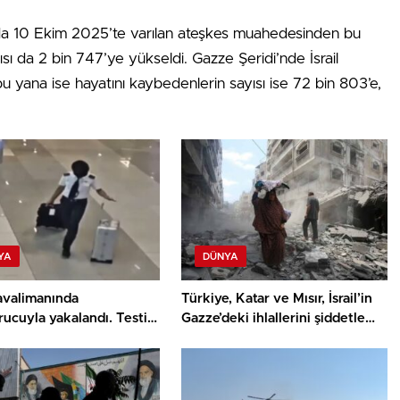
ında 10 Ekim 2025’te varılan ateşkes muahedesinden bu
sı da 2 bin 747’ye yükseldi. Gazze Şeridi’nde İsrail
u yana ise hayatını kaybedenlerin sayısı ise 72 bin 803’e,
YA
DÜNYA
avalimanında
Türkiye, Katar ve Mısır, İsrail’in
ucuyla yakalandı. Testi
Gazze’deki ihlallerini şiddetle
et çıktı
kınadı