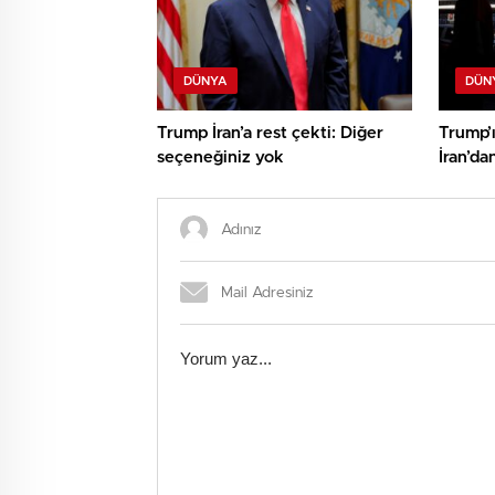
DÜNYA
DÜN
Trump İran’a rest çekti: Diğer
Trump’
seçeneğiniz yok
İran’da