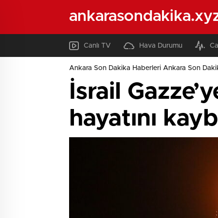
ankarasondakika.xy
Canlı TV
Hava Durumu
Ca
Ankara Son Dakika Haberleri Ankara Son Daki
İsrail Gazze’
hayatını kayb