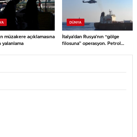
YA
DÜNYA
ın müzakere açıklamasına
İtalya’dan Rusya’nın “gölge
n yalanlama
filosuna” operasyon. Petrol
tankerine müdahale edildi