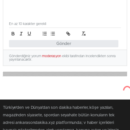
En az 10 karakter gerekli
Gönder
Gönderdiğiniz yorum
moderasyon
ekibi tarafından incelendikten sonra
yayınlanacaktır.
Türkiye'den ve Dünya’dan son dakika haberler, köşe yazıları,
magazinden siyasete, spordan seyahate bütün konuların tek
adresi ankarasondakika.xyz platformunda; v haber içerikleri