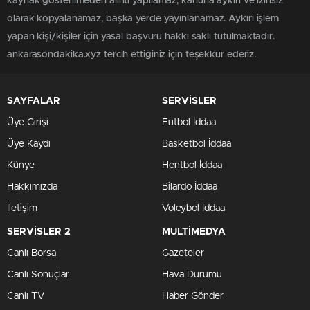
kaynak gösterilmeden alıntı yapılamaz, kanuna aykırı ve izinsiz
olarak kopyalanamaz, başka yerde yayınlanamaz. Aykırı işlem
yapan kişi/kişiler için yasal başvuru hakkı saklı tutulmaktadır.
ankarasondakika.xyz tercih ettiğiniz için teşekkür ederiz.
SAYFALAR
SERVİSLER
Üye Girişi
Futbol İddaa
Üye Kaydı
Basketbol İddaa
Künye
Hentbol İddaa
Hakkımızda
Bilardo İddaa
İletişim
Voleybol İddaa
SERVİSLER 2
MULTİMEDYA
Canlı Borsa
Gazeteler
Canlı Sonuçlar
Hava Durumu
Canlı TV
Haber Gönder