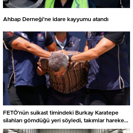
Ahbap Derneği’ne idare kayyumu atandı
FETÖ’nün suikast timindeki Burkay Karatepe
silahları gömdüğü yeri söyledi, takımlar harekete
geçti