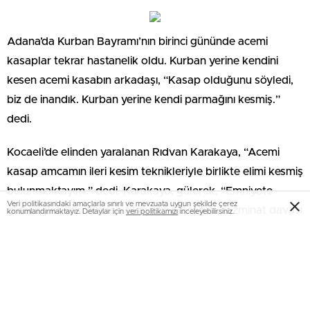
Adana’da Kurban Bayramı’nın birinci gününde acemi
kasaplar tekrar hastanelik oldu. Kurban yerine kendini
kesen acemi kasabın arkadaşı, “Kasap olduğunu söyledi,
biz de inandık. Kurban yerine kendi parmağını kesmiş.”
dedi.
Kocaeli’de elinden yaralanan Rıdvan Karakaya, “Acemi
kasap amcamın ileri kesim teknikleriyle birlikte elimi kesmiş
bulunmaktayım.” dedi. Karakaya, gülerek, “Emniyete
Veri politikasındaki amaçlarla sınırlı ve mevzuata uygun şekilde çerez
gideceğim, amcamdan şikayetçi olacağım, tazminat davası
konumlandırmaktayız. Detaylar için
veri politikamızı
inceleyebilirsiniz.
açacağım” diye konuştu.
Yaralılar sabahın erken saatlerinden itibaren Kayseri
Devlet Hastanesi, Kayseri Kent Hastanesi ve Erciyes
Üniversitesi Tıp Fakültesi Hastanesi’ne geldi.