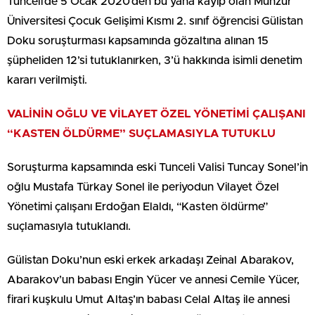
Tunceli’de 5 Ocak 2020’den bu yana kayıp olan Munzur
Üniversitesi Çocuk Gelişimi Kısmı 2. sınıf öğrencisi Gülistan
Doku soruşturması kapsamında gözaltına alınan 15
şüpheliden 12’si tutuklanırken, 3’ü hakkında isimli denetim
kararı verilmişti.
VALİNİN OĞLU VE VİLAYET ÖZEL YÖNETİMİ ÇALIŞANI
“KASTEN ÖLDÜRME” SUÇLAMASIYLA TUTUKLU
Soruşturma kapsamında eski Tunceli Valisi Tuncay Sonel’in
oğlu Mustafa Türkay Sonel ile periyodun Vilayet Özel
Yönetimi çalışanı Erdoğan Elaldı, “Kasten öldürme”
suçlamasıyla tutuklandı.
Gülistan Doku’nun eski erkek arkadaşı Zeinal Abarakov,
Abarakov’un babası Engin Yücer ve annesi Cemile Yücer,
firari kuşkulu Umut Altaş’ın babası Celal Altaş ile annesi