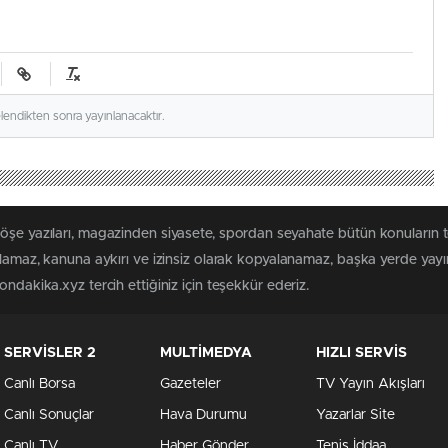
elendikten sonra yayınlanacaktır.
köşe yazıları, magazinden siyasete, spordan seyahate bütün konuların
ılamaz, kanuna aykırı ve izinsiz olarak kopyalanamaz, başka yerde yayınl
ndakika.xyz tercih ettiğiniz için teşekkür ederiz.
SERVİSLER 2
MULTİMEDYA
HIZLI SERVİS
Canlı Borsa
Gazeteler
TV Yayın Akışları
Canlı Sonuçlar
Hava Durumu
Yazarlar Site
Canlı TV
Haber Gönder
Tenis İddaa