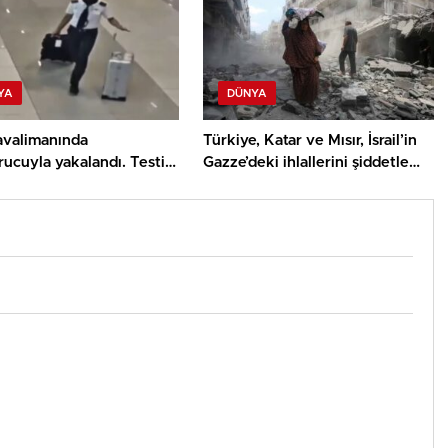
YA
DÜNYA
avalimanında
Türkiye, Katar ve Mısır, İsrail’in
ucuyla yakalandı. Testi
Gazze’deki ihlallerini şiddetle
et çıktı
kınadı