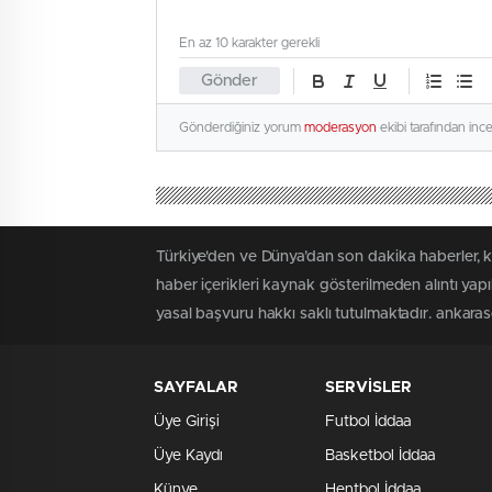
En az 10 karakter gerekli
Gönder
Gönderdiğiniz yorum
moderasyon
ekibi tarafından inc
Türkiye'den ve Dünya’dan son dakika haberler, 
haber içerikleri kaynak gösterilmeden alıntı yap
yasal başvuru hakkı saklı tutulmaktadır. ankaraso
SAYFALAR
SERVİSLER
Üye Girişi
Futbol İddaa
Üye Kaydı
Basketbol İddaa
Künye
Hentbol İddaa