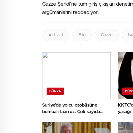
Gazze Şeridi’ne tüm giriş çıkışları deneti
argümanlarını reddediyor.
Aktivist
Filo
Gazze
İsr
DÜNYA
DÜN
Suriye’de yolcu otobüsüne
KKTC’d
bombalı taarruz. Çok sayıda
yasağı
meyyit ve yaralı var