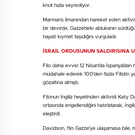
knot hızla seyrediyor.
Marmaris limanından hareket eden aktivistl
bir devirde, Gazze’deki ablukanın sürdüğ
hayati kıymet taşıdığını vurguladı.
İSRAİL ORDUSUNUN SALDIRISINA 
Filo daha evvel 12 Nisan’da İspanya’dan 
müdahale ederek 100’den fazla Filistin yanlıs
gözaltına almıştı.
Filonun İngiliz heyetinden aktivist Katy 
ortasında engellendiğini hatırlatarak, İn
eleştirdi.
Davidson, filo Gazze’ye ulaşamasa bile,