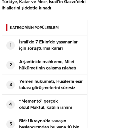
Türkiye, Katar ve Mısır, İsrail’in Gazze’deki
ihlallerini şiddetle kınadı
KATEGORİNİN POPÜLERLERİ
İsrail’de 7 Ekim’de yaşananlar
1
için soruşturma kararı
Arjantin’de mahkeme, Milei
2
hükümetinin çalışma ıslahatı
yasasını askıya aldı
Yemen hükümeti, Husilerle esir
3
takası görüşmelerini süresiz
erteledi
“Memento” gerçek
4
oldu! Maktul, katilin ismini
dövme yaptırmış
BM: Ukrayna’da savaşın
5
başlangıcından bu yana 10 bin