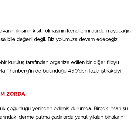
nın ilgisinin kısıtlı olmasının kendilerini durdurmayacağını
asa bile değerli değil. ⁠Biz yolumuza devam edeceğiz”
ebir kuruluş tarafından organize edilen bir diğer filoyu
reta Thunberg’in de bulunduğu 450’den fazla iştirakçiyi
UM ZORDA
ük çoğunluğu yerinden edilmiş durumda. ⁠Birçok insan ⁠şu
rındaki derme çatma çadırlarda yahut yıkılan binaların