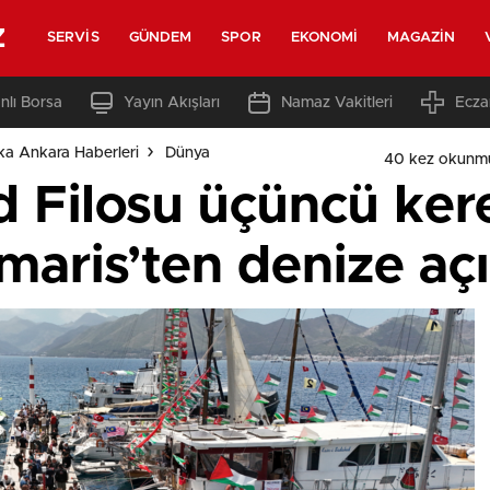
z
SERVIS
GÜNDEM
SPOR
EKONOMI
MAGAZIN
nlı Borsa
Yayın Akışları
Namaz Vakitleri
Ecza
ka Ankara Haberleri
Dünya
40 kez okunm
 Filosu üçüncü ker
aris’ten denize açı