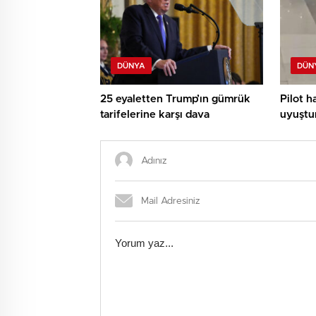
DÜNYA
DÜN
25 eyaletten Trump’ın gümrük
Pilot h
tarifelerine karşı dava
uyuştur
de müsp