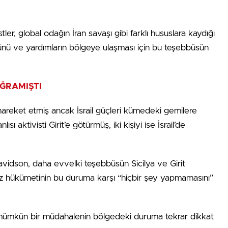
er, global odağın İran savaşı ⁠gibi farklı hususlara kaydığı
ünü ve yardımların bölgeye ulaşması için bu teşebbüsün
UĞRAMIŞTI
hareket etmiş ancak İsrail güçleri kümedeki gemilere
ı aktivisti Girit’e götürmüş, iki kişiyi ise İsrail’de
Davidson, daha evvelki teşebbüsün Sicilya ve Girit
giliz hükümetinin bu duruma karşı “hiçbir şey yapmamasını”
 mümkün bir müdahalenin bölgedeki duruma tekrar dikkat