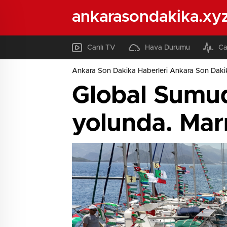
ankarasondakika.xy
Canlı TV
Hava Durumu
Ca
Ankara Son Dakika Haberleri Ankara Son Daki
Global Sumud
yolunda. Marm