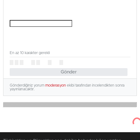
En az 10 karakter gerekli
Gönder
Gönderdiğiniz yorum
moderasyon
ekibi tarafından incelendikten sonra
yayınlanacaktır.