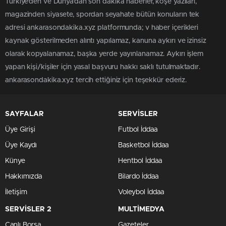
Türkiye'den ve Dünya’dan son dakika haberler, köşe yazıları,
magazinden siyasete, spordan seyahate bütün konuların tek
adresi ankarasondakika.xyz platformunda; v haber içerikleri
kaynak gösterilmeden alıntı yapılamaz, kanuna aykırı ve izinsiz
olarak kopyalanamaz, başka yerde yayınlanamaz. Aykırı işlem
yapan kişi/kişiler için yasal başvuru hakkı saklı tutulmaktadır.
ankarasondakika.xyz tercih ettiğiniz için teşekkür ederiz.
SAYFALAR
SERVİSLER
Üye Girişi
Futbol İddaa
Üye Kaydı
Basketbol İddaa
Künye
Hentbol İddaa
Hakkımızda
Bilardo İddaa
İletişim
Voleybol İddaa
SERVİSLER 2
MULTİMEDYA
Canlı Borsa
Gazeteler