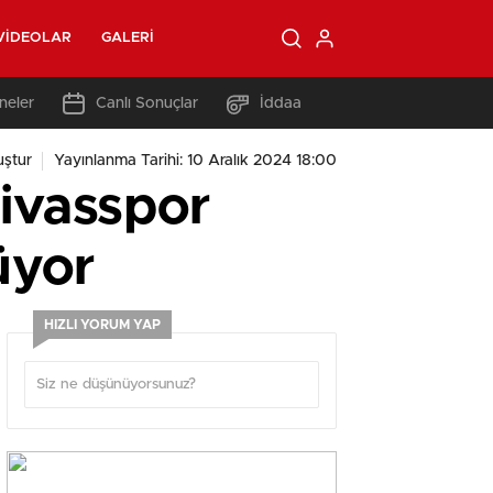
VIDEOLAR
GALERI
neler
Canlı Sonuçlar
İddaa
uştur
Yayınlanma Tarihi: 10 Aralık 2024 18:00
Sivasspor
üyor
HIZLI YORUM YAP