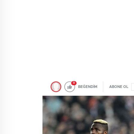
0
BEĞENDİM
ABONE OL