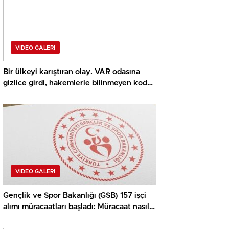
VIDEO GALERI
Bir ülkeyi karıştıran olay. VAR odasına
gizlice girdi, hakemlerle bilinmeyen kod
oluşturdu ve her şey ortaya çıktı
VIDEO GALERI
Gençlik ve Spor Bakanlığı (GSB) 157 işçi
alımı müracaatları başladı: Müracaat nasıl
yapılır, kurallar neler?