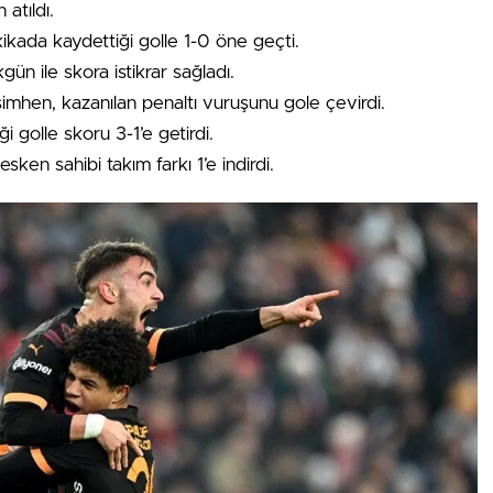
atıldı.
ikada kaydettiği golle 1-0 öne geçti.
gün ile skora istikrar sağladı.
mhen, kazanılan penaltı vuruşunu gole çevirdi.
i golle skoru 3-1’e getirdi.
ken sahibi takım farkı 1’e indirdi.