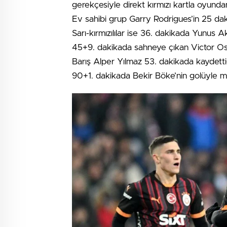
gerekçesiyle direkt kırmızı kartla oyundan 
Ev sahibi grup Garry Rodrigues’in 25 dak
Sarı-kırmızılılar ise 36. dakikada Yunus Ak
45+9. dakikada sahneye çıkan Victor Osi
Barış Alper Yılmaz 53. dakikada kaydettiğ
90+1. dakikada Bekir Böke’nin golüyle mes