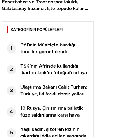
Fenerbahçe ve Trabzonspor takıldı,
Galatasaray kazandı. İşte tepede kalan
maçlar
KATEGORİNİN POPÜLERLERİ
PYDnin Münbiçte kazdığı
1
tüneller görüntülendi​
TSK’nın Afrin’de kullandığı
2
‘karton tank’ın fotoğrafı ortaya
çıktı
Ulaştırma Bakanı Cahit Turhan:
3
Türkiye, iki farklı demir yolları
İle AB’ye bağlanacağını açıkladı
10 Rusya, Çin sınırına balistik
4
füze saldırılarına karşı hava
savunma sistemleri kurdu
Yaşlı kadın, şizofren kızının
5
çıkardığı iddia edilen yangında