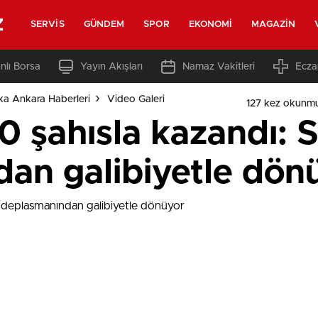
z
SERVIS
GÜNDEM
SPOR
EKONOMI
MAGAZIN
nlı Borsa
Yayın Akışları
Namaz Vakitleri
Ecza
ka Ankara Haberleri
Video Galeri
127 kez okunm
0 şahısla kazandı: 
an galibiyetle dön