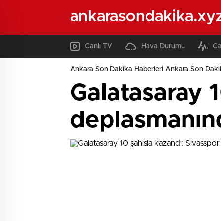
ankarasondakika.xy
Canlı TV
Hava Durumu
Ca
Ankara Son Dakika Haberleri Ankara Son Daki
Galatasaray 1
deplasmanınd