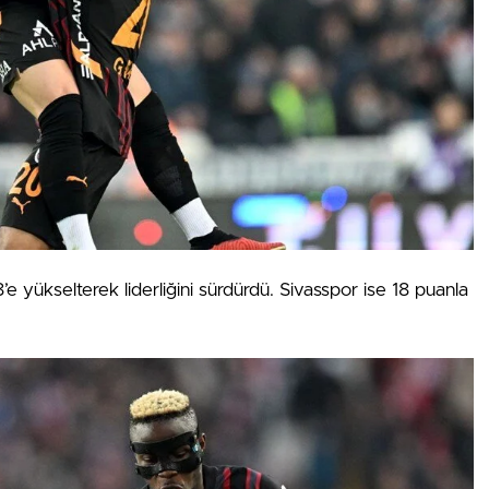
’e yükselterek liderliğini sürdürdü. Sivasspor ise 18 puanla