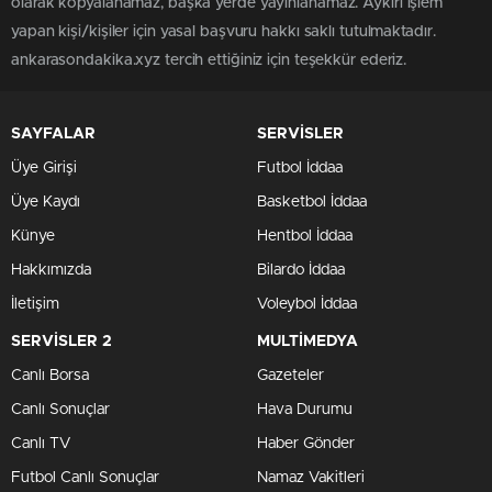
olarak kopyalanamaz, başka yerde yayınlanamaz. Aykırı işlem
yapan kişi/kişiler için yasal başvuru hakkı saklı tutulmaktadır.
ankarasondakika.xyz tercih ettiğiniz için teşekkür ederiz.
SAYFALAR
SERVİSLER
Üye Girişi
Futbol İddaa
Üye Kaydı
Basketbol İddaa
Künye
Hentbol İddaa
Hakkımızda
Bilardo İddaa
İletişim
Voleybol İddaa
SERVİSLER 2
MULTİMEDYA
Canlı Borsa
Gazeteler
Canlı Sonuçlar
Hava Durumu
Canlı TV
Haber Gönder
Futbol Canlı Sonuçlar
Namaz Vakitleri