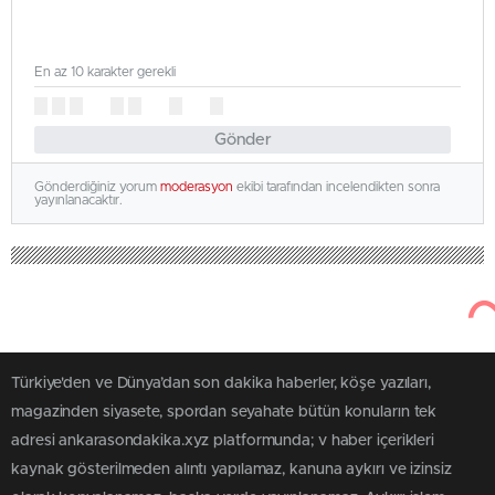
En az 10 karakter gerekli
Gönder
Gönderdiğiniz yorum
moderasyon
ekibi tarafından incelendikten sonra
yayınlanacaktır.
Türkiye'den ve Dünya’dan son dakika haberler, köşe yazıları,
magazinden siyasete, spordan seyahate bütün konuların tek
adresi ankarasondakika.xyz platformunda; v haber içerikleri
kaynak gösterilmeden alıntı yapılamaz, kanuna aykırı ve izinsiz