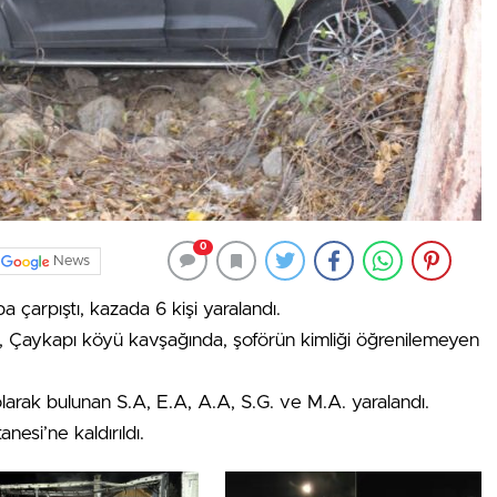
0
News
 çarpıştı, kazada 6 kişi yaralandı.
p, Çaykapı köyü kavşağında, şoförün kimliği öğrenilemeyen
 olarak bulunan S.A, E.A, A.A, S.G. ve M.A. yaralandı.
nesi’ne kaldırıldı.