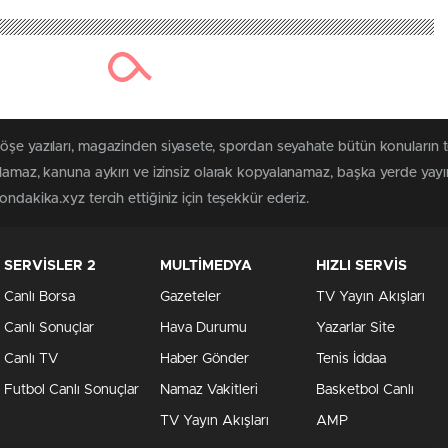
köşe yazıları, magazinden siyasete, spordan seyahate bütün konuların
ılamaz, kanuna aykırı ve izinsiz olarak kopyalanamaz, başka yerde yayınl
ndakika.xyz tercih ettiğiniz için teşekkür ederiz.
SERVİSLER 2
MULTİMEDYA
HIZLI SERVİS
Canlı Borsa
Gazeteler
TV Yayın Akışları
Canlı Sonuçlar
Hava Durumu
Yazarlar Site
Canlı TV
Haber Gönder
Tenis İddaa
Futbol Canlı Sonuçlar
Namaz Vakitleri
Basketbol Canlı
TV Yayın Akışları
AMP