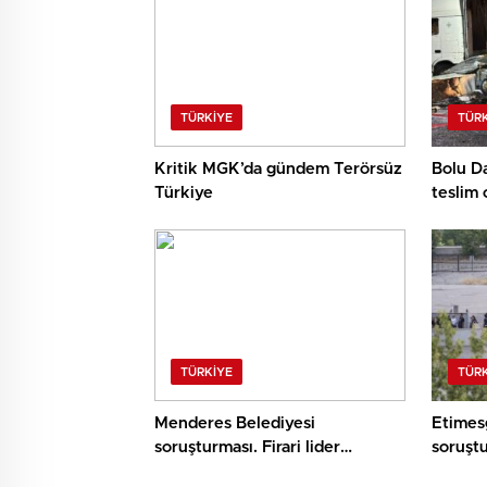
TÜRKIYE
TÜR
Kritik MGK’da gündem Terörsüz
Bolu Da
Türkiye
teslim 
TÜRKIYE
TÜR
Menderes Belediyesi
Etimes
soruşturması. Firari lider
soruştu
yardımcısı yakalandı
Memnun