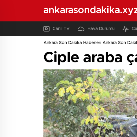
ankarasondakika.xy
Canlı TV
Hava Durumu
Ca
Ankara Son Dakika Haberleri Ankara Son Daki
Ciple araba ça