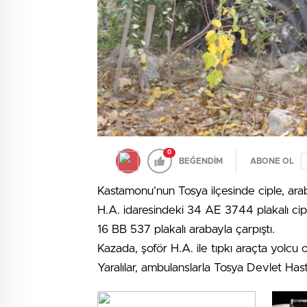
0
BEĞENDİM
ABONE OL
Kastamonu’nun Tosya ilçesinde ciple, araba
H.A. idaresindeki 34 AE 3744 plakalı ci
16 BB 537 plakalı arabayla çarpıştı.
Kazada, şoför H.A. ile tıpkı araçta yolcu
Yaralılar, ambulanslarla Tosya Devlet Hasta