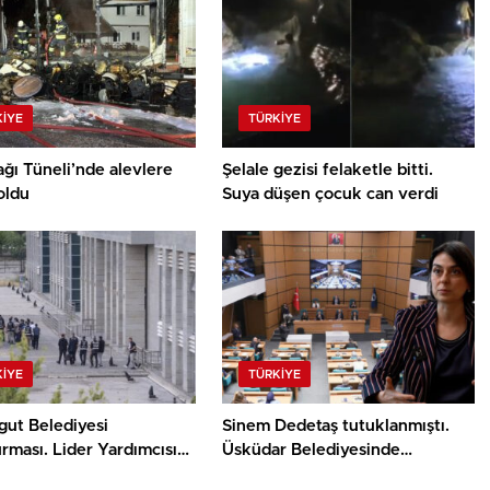
KIYE
TÜRKIYE
ğı Tüneli’nde alevlere
Şelale gezisi felaketle bitti.
oldu
Suya düşen çocuk can verdi
KIYE
TÜRKIYE
gut Belediyesi
Sinem Dedetaş tutuklanmıştı.
rması. Lider Yardımcısı
Üsküdar Belediyesinde
 Kerimoğlu’nun
başkanvekili seçiliyor