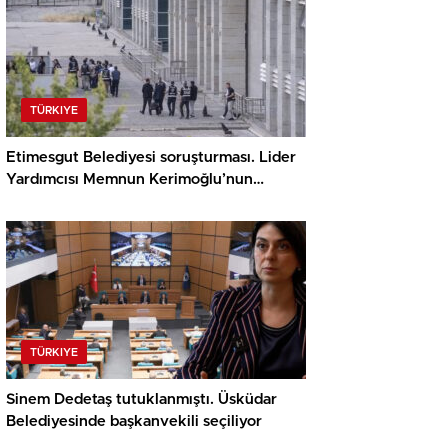
TÜRKIYE
Etimesgut Belediyesi soruşturması. Lider
Yardımcısı Memnun Kerimoğlu’nun
uyuşturucu testi olumlu çıktı
TÜRKIYE
Sinem Dedetaş tutuklanmıştı. Üsküdar
Belediyesinde başkanvekili seçiliyor