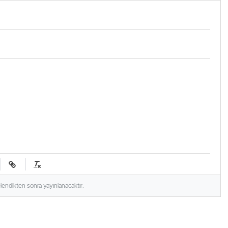
ucu testi olumlu çıktı
elendikten sonra yayınlanacaktır.