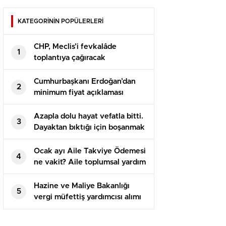
KATEGORİNİN POPÜLERLERİ
CHP, Meclis’i fevkalâde
1
toplantıya çağıracak
Cumhurbaşkanı Erdoğan’dan
2
minimum fiyat açıklaması
Azapla dolu hayat vefatla bitti.
3
Dayaktan bıktığı için boşanmak
istemiş
Ocak ayı Aile Takviye Ödemesi
4
ne vakit? Aile toplumsal yardım
paralarının ödemesi bekleniyor
Hazine ve Maliye Bakanlığı
5
vergi müfettiş yardımcısı alımı
müracaatları ne vakit
başlayacak?