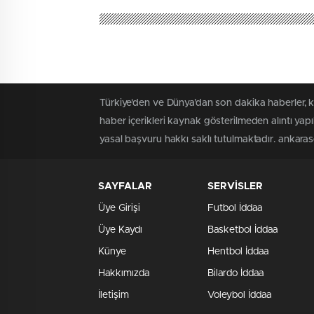
Türkiye'den ve Dünya’dan son dakika haberler, 
haber içerikleri kaynak gösterilmeden alıntı yap
yasal başvuru hakkı saklı tutulmaktadır. ankaraso
SAYFALAR
SERVİSLER
Üye Girişi
Futbol İddaa
Üye Kaydı
Basketbol İddaa
Künye
Hentbol İddaa
Hakkımızda
Bilardo İddaa
İletişim
Voleybol İddaa