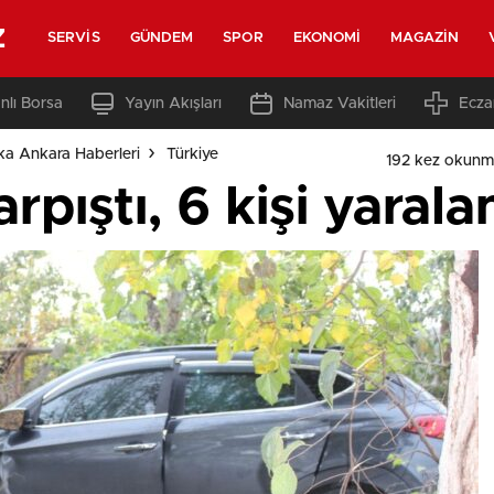
z
SERVIS
GÜNDEM
SPOR
EKONOMI
MAGAZIN
nlı Borsa
Yayın Akışları
Namaz Vakitleri
Ecza
ka Ankara Haberleri
Türkiye
192 kez okunm
rpıştı, 6 kişi yarala