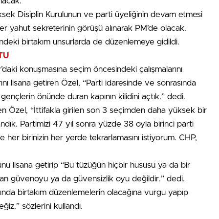
ınacak.
ksek Disiplin Kurulunun ve parti üyeliğinin devam etmesi
ider yahut sekreterinin görüşü alınarak PM’de olacak.
ndeki birtakım unsurlarda de düzenlemeye gidildi.
TU
daki konuşmasına seçim öncesindeki çalışmalarını
ını lisana getiren Özel, “Parti idaresinde ve sonrasında
 gençlerin önünde duran kapının kilidini açtık.” dedi.
 Özel, “İttifakla girilen son 3 seçimden daha yüksek bir
dık. Partimizi 47 yıl sonra yüzde 38 oyla birinci parti
her birinizin her yerde tekrarlamasını istiyorum. CHP,
nu lisana getirip “Bu tüzüğün hiçbir hususu ya da bir
an güvenoyu ya da güvensizlik oyu değildir.” dedi.
arında birtakım düzenlemelerin olacağına vurgu yapıp
ğiz.” sözlerini kullandı.