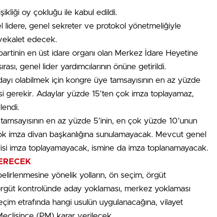
kliği oy çokluğu ile kabul edildi.
el lidere, genel sekreter ve protokol yönetmeliğiyle
ı vekalet edecek.
artinin en üst idare organı olan Merkez İdare Heyetine
ası, genel lider yardımcılarının önüne getirildi.
adayı olabilmek için kongre üye tamsayısının en az yüzde
isi gerekir. Adaylar yüzde 15’ten çok imza toplayamaz,
lendi.
e tamsayısının en az yüzde 5’inin, en çok yüzde 10’unun
çok imza divan başkanlığına sunulamayacak. Mevcut genel
endisi imza toplayamayacak, ismine da imza toplanamayacak.
VERECEK
belirlenmesine yönelik yolların, ön seçim, örgüt
örgüt kontrolünde aday yoklaması, merkez yoklaması
seçim etrafında hangi usulün uygulanacağına, vilayet
Meclisince (PM) karar verilecek.