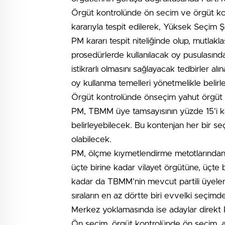
Örgüt kontrolünde ön secim ve örgüt ko
kararıyla tespit edilerek, Yüksek Seçim 
PM kararı tespit niteliğinde olup, mutlakl
prosedürlerde kullanılacak oy pusulasında
istikrarlı olmasını sağlayacak tedbirler al
oy kullanma temelleri yönetmelikle belir
Örgüt kontrolünde önseçim yahut örgüt k
PM, TBMM üye tamsayısının yüzde 15’i ka
belirleyebilecek. Bu kontenjan her bir seç
olabilecek.
PM, ölçme kıymetlendirme metotlarından y
üçte birine kadar vilayet örgütüne, üçte b
kadar da TBMM’nin mevcut partili üyeleri
sıraların en az dörtte biri evvelki seçimde 
Merkez yoklamasında ise adaylar direkt 
Ön seçim, örgüt kontrolünde ön seçim, 