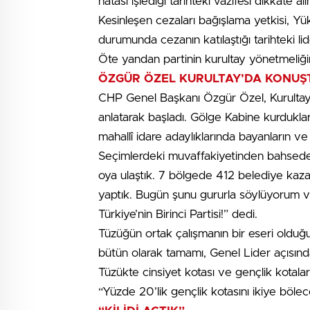
hatası işlediği tarihteki vazifesi dikkate al
Kesinleşen cezaları bağışlama yetkisi, Yü
durumunda cezanın katılaştığı tarihteki l
Öte yandan partinin kurultay yönetmeliği
ÖZGÜR ÖZEL KURULTAY’DA KONUŞ
CHP Genel Başkanı Özgür Özel, Kurultay’
anlatarak başladı. Gölge Kabine kurduklar
mahallî idare adaylıklarında bayanların ve
Seçimlerdeki muvaffakiyetinden bahseden
oya ulaştık. 7 bölgede 412 belediye kazan
yaptık. Bugün şunu gururla söylüyorum ve 
Türkiye’nin Birinci Partisi!” dedi.
Tüzüğün ortak çalışmanın bir eseri olduğu
bütün olarak tamamı, Genel Lider açısınd
Tüzükte cinsiyet kotası ve gençlik kotal
“Yüzde 20’lik gençlik kotasını ikiye bölece