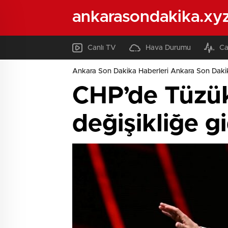
ankarasondakika.xy
Canlı TV
Hava Durumu
Ca
Ankara Son Dakika Haberleri Ankara Son Daki
CHP’de Tüzük
değişikliğe gi