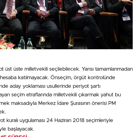
ot üst üste milletvekili seçilebilecek. Yarısı tamamlanmadan
rı hesaba katılmayacak. Önseçim, örgüt kontrolünde
de aday yoklaması usullerinde periyot şartı
ayan seçim etraflarında milletvekili çıkarmak yahut bu
ltmek maksadıyla Merkez İdare Şurasının önerisi PM
ek.
ot kuralı uygulaması 24 Haziran 2018 seçimleriyle
yle başlayacak.