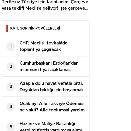
Terörsüz Türkiye için tarihi adım. Çerçeve
yasa teklifi Meclis’e geliyor! İşte çerçeve
yasanın detayları
KATEGORİNİN POPÜLERLERİ
CHP, Meclis’i fevkalâde
1
toplantıya çağıracak
Cumhurbaşkanı Erdoğan’dan
2
minimum fiyat açıklaması
Azapla dolu hayat vefatla bitti.
3
Dayaktan bıktığı için boşanmak
istemiş
Ocak ayı Aile Takviye Ödemesi
4
ne vakit? Aile toplumsal yardım
paralarının ödemesi bekleniyor
Hazine ve Maliye Bakanlığı
5
vergi müfettiş yardımcısı alımı