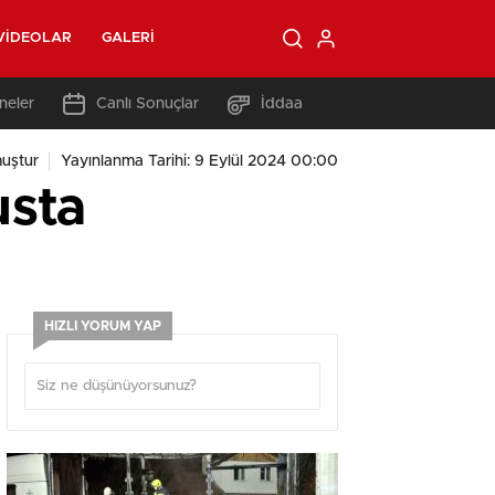
VIDEOLAR
GALERI
neler
Canlı Sonuçlar
İddaa
uştur
Yayınlanma Tarihi: 9 Eylül 2024 00:00
usta
HIZLI YORUM YAP