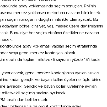
ntrolünde aday yoklamasında seçim sonuçları, PM’nin
Şurasına merkez yoklaması metoduna nazaran bildirilecek.
aşan seçim sonuçlarını değiştirir nitelikte olamayacak. Bu
 adayların bölge, cinsiyet, yaş, meslek üzere dağılımlarının
ınacak. Bunu niye her seçim etrafının özelliklerine nazaran
lenecek.
ontrolünde aday yoklaması yapılan seçim etraflarında
dar sırayı genel merkez kontenjanı olarak
im etrafında toplam milletvekili sayısının yüzde 15’i kadar
ararlanarak, genel merkez kontenjanına ayrılan sıraları
irine kadar gençlik ve bayan kolları üyelerine, üçte birine
ne ayıracak. Gençlik ve bayan kolları üyelerine ayrılan
milletvekili seçilmiş sıralara ayrılacak.
PM tarafından belirlenecek.
aday yoklaması ya da örgüt kontrolünde aday