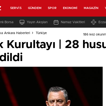
z
SERVIS
GÜNDEM
SPOR
EKONOMI
MAGAZIN
nlı Borsa
Yayın Akışları
Namaz Vakitleri
Ecza
ka Ankara Haberleri
Türkiye
186 kez okunm
 Kurultayı | 28 hus
dildi