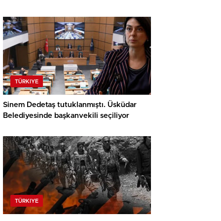
uyuşturucu testi olumlu çıktı
TÜRKIYE
Sinem Dedetaş tutuklanmıştı. Üsküdar
Belediyesinde başkanvekili seçiliyor
TÜRKIYE