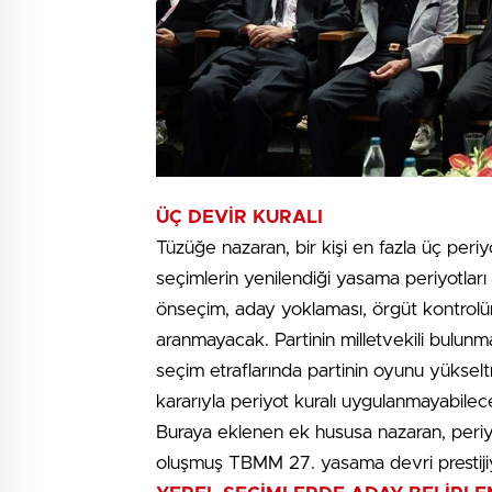
ÜÇ DEVİR KURALI
Tüzüğe nazaran, bir kişi en fazla üç periy
seçimlerin yenilendiği yasama periyotla
önseçim, aday yoklaması, örgüt kontrolün
aranmayacak. Partinin milletvekili bulunm
seçim etraflarında partinin oyunu yükse
kararıyla periyot kuralı uygulanmayabilec
Buraya eklenen ek hususa nazaran, periy
oluşmuş TBMM 27. yasama devri prestiji