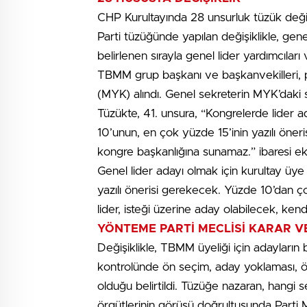
CHP Kurultayında 28 unsurluk tüzük değişi
Parti tüzüğünde yapılan değişiklikle, gen
belirlenen sırayla genel lider yardımcılar
TBMM grup başkanı ve başkanvekilleri, p
(MYK) alındı. Genel sekreterin MYK’daki sır
Tüzükte, 41. unsura, “Kongrelerde lider 
10’unun, en çok yüzde 15’inin yazılı öner
kongre başkanlığına sunamaz.” ibaresi ek
Genel lider adayı olmak için kurultay üy
yazılı önerisi gerekecek. Yüzde 10’dan 
lider, isteği üzerine aday olabilecek, k
YÖNTEME PARTİ MECLİSİ KARAR 
Değişiklikle, TBMM üyeliği için adayların 
kontrolünde ön seçim, aday yoklaması, 
olduğu belirtildi. Tüzüğe nazaran, hangi 
örgütlerinin görüşü doğrultusunda Parti 