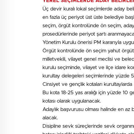
YEREL SEÇİMLERDE ADAY BELİRLE
Üç devir kuralı lokal seçimlerde aday be
en fazla üç periyot üst üste belediye baş
seçim, örgüt kontrolünde ön seçim, ada
prosedürlerinde periyot şartı aranmayacak
Yönetim Kurulu önerisi PM kararıyla uygu
Örgüt kontrolünde ön seçim yahut örgüt
milletvekili, vilayet genel meclisi ve bele
kurulu seçiminde, vilayet ve ilçe idare k
kurultay delegeleri seçimlerinde yüzde 5
Cinsiyet ve gençlik kotaları kurultaylarda 
Bu kota 18-25 yas aralığı için yüzde 10 g
kotası olarak uygulanacak.
Adaylık başvurusu olması halinde en az bir
alacak.
Disipline sevk süreçlerinde sevk organının 