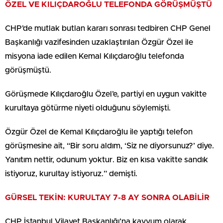
ÖZEL VE KILIÇDAROĞLU TELEFONDA GÖRÜŞMÜŞTÜ
CHP’de mutlak butlan kararı sonrası tedbiren CHP Genel
Başkanlığı vazifesinden uzaklaştırılan Özgür Özel ile
misyona iade edilen Kemal Kılıçdaroğlu telefonda
görüşmüştü.
Görüşmede Kılıçdaroğlu Özel’e, partiyi en uygun vakitte
kurultaya götürme niyeti olduğunu söylemişti.
Özgür Özel de Kemal Kılıçdaroğlu ile yaptığı telefon
görüşmesine ait, “Bir soru aldım, ‘Siz ne diyorsunuz?’ diye.
Yanıtım nettir, odunum yoktur. Biz en kısa vakitte sandık
istiyoruz, kurultay istiyoruz.” demişti.
GÜRSEL TEKİN: KURULTAY 7-8 AY SONRA OLABİLİR
CHP İstanbul Vilayet Başkanlığı’na kayyum olarak