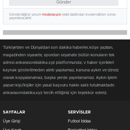
Gönder
Gönderdiğiniz yorum
moderasyon
ekibi tarafından incelendikten sonra
yayınlanacaktır.
Türkiye'den ve Dünya’dan son dakika haberler, köşe yazıları,
magazinden siyasete, spordan seyahate bütün konuların tek
adresi ankarasondakika.xyz platformunda; v haber içerikleri
kaynak gösterilmeden alıntı yapılamaz, kanuna aykırı ve izinsiz
olarak kopyalanamaz, başka yerde yayınlanamaz. Aykırı işlem
yapan kişi/kişiler için yasal başvuru hakkı saklı tutulmaktadır.
ankarasondakika.xyz tercih ettiğiniz için teşekkür ederiz.
SAYFALAR
SERVİSLER
Üye Girişi
Futbol İddaa