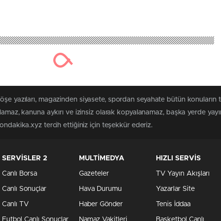
köşe yazıları, magazinden siyasete, spordan seyahate bütün konuların
ılamaz, kanuna aykırı ve izinsiz olarak kopyalanamaz, başka yerde yayınl
ndakika.xyz tercih ettiğiniz için teşekkür ederiz.
SERVİSLER 2
MULTİMEDYA
HIZLI SERVİS
Canlı Borsa
Gazeteler
TV Yayın Akışları
Canlı Sonuçlar
Hava Durumu
Yazarlar Site
Canlı TV
Haber Gönder
Tenis İddaa
Futbol Canlı Sonuçlar
Namaz Vakitleri
Basketbol Canlı