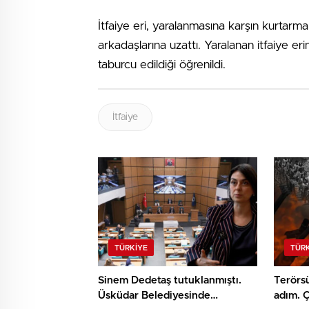
İtfaiye eri, yaralanmasına karşın kurta
arkadaşlarına uzattı. Yaralanan itfaiye e
taburcu edildiği öğrenildi.
İtfaiye
TÜRKIYE
TÜR
Sinem Dedetaş tutuklanmıştı.
Terörsü
Üsküdar Belediyesinde
adım. Ç