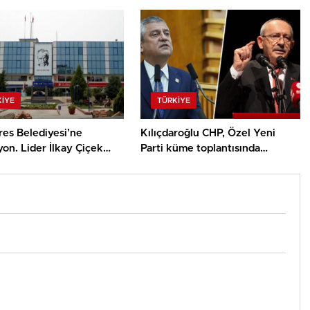
e geliyor! İşte çerçeve
tutuklandı, 5 kişi gözaltında
 detayları
KIYE
TÜRKIYE
es Belediyesi’ne
Kılıçdaroğlu CHP, Özel Yeni
on. Lider İlkay Çiçek
Parti küme toplantısında
5 kişi gözaltında
konuşacak