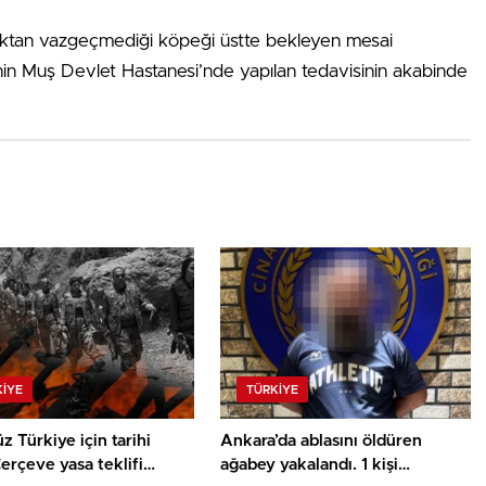
rmaktan vazgeçmediği köpeği üstte bekleyen mesai
rinin Muş Devlet Hastanesi’nde yapılan tedavisinin akabinde
KIYE
TÜRKIYE
z Türkiye için tarihi
Ankara’da ablasını öldüren
erçeve yasa teklifi
ağabey yakalandı. 1 kişi