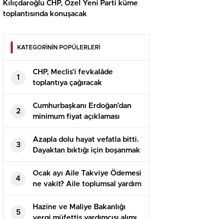
Kılıçdaroğlu CHP, Özel Yeni Parti küme
toplantısında konuşacak
KATEGORİNİN POPÜLERLERİ
CHP, Meclis’i fevkalâde
1
toplantıya çağıracak
Cumhurbaşkanı Erdoğan’dan
2
minimum fiyat açıklaması
Azapla dolu hayat vefatla bitti.
3
Dayaktan bıktığı için boşanmak
istemiş
Ocak ayı Aile Takviye Ödemesi
4
ne vakit? Aile toplumsal yardım
paralarının ödemesi bekleniyor
Hazine ve Maliye Bakanlığı
5
vergi müfettiş yardımcısı alımı