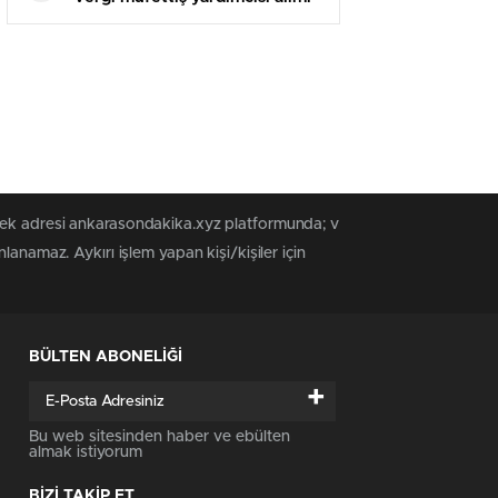
müracaatları ne vakit
başlayacak?
 tek adresi ankarasondakika.xyz platformunda; v
anamaz. Aykırı işlem yapan kişi/kişiler için
BÜLTEN ABONELİĞİ
+
Bu web sitesinden haber ve ebülten
almak istiyorum
BİZİ TAKİP ET