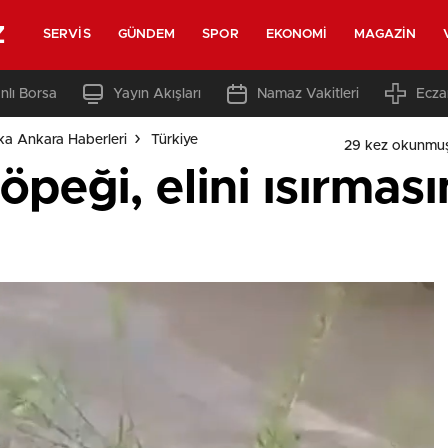
z
SERVIS
GÜNDEM
SPOR
EKONOMI
MAGAZIN
nlı Borsa
Yayın Akışları
Namaz Vakitleri
Ecza
ka Ankara Haberleri
Türkiye
29 kez okunmuş
peği, elini ısırması