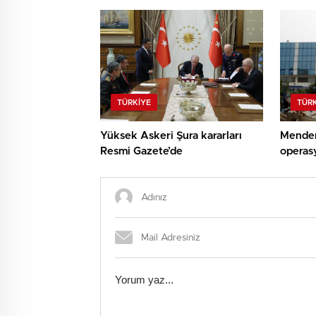
başkanvekili seçiliyor
Meclis’
yasanın
TÜRKIYE
TÜR
Yüksek Askeri Şura kararları
Mender
Resmi Gazete’de
operasy
dahil 1