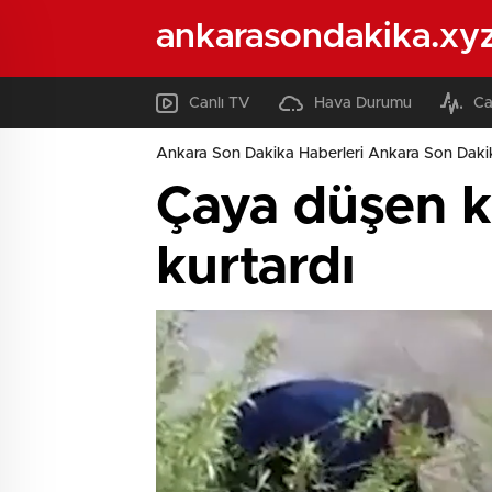
ankarasondakika.xy
Canlı TV
Hava Durumu
Ca
Ankara Son Dakika Haberleri Ankara Son Daki
Çaya düşen kö
kurtardı