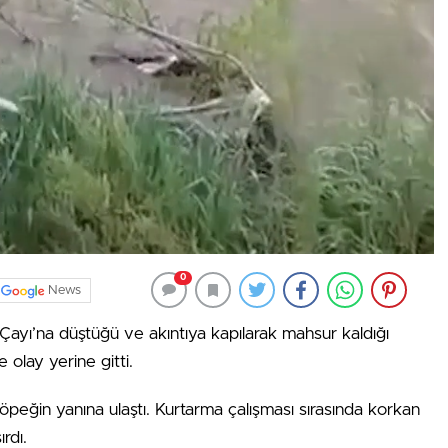
0
News
Çayı’na düştüğü ve akıntıya kapılarak mahsur kaldığı
e olay yerine gitti.
köpeğin yanına ulaştı. Kurtarma çalışması sırasında korkan
ırdı.