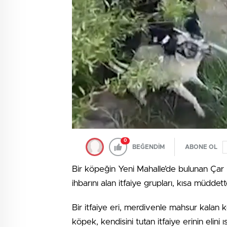
0
BEĞENDİM
ABONE OL
Bir köpeğin Yeni Mahalle’de bulunan Çar 
ihbarını alan itfaiye grupları, kısa müddett
Bir itfaiye eri, merdivenle mahsur kalan 
köpek, kendisini tutan itfaiye erinin elini ıs