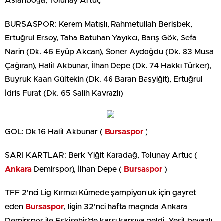
Aslanboğa, Tolunay Artuç
BURSASPOR: Kerem Matışlı, Rahmetullah Berişbek,
Ertuğrul Ersoy, Taha Batuhan Yayıkcı, Barış Gök, Sefa
Narin (Dk. 46 Eyüp Akcan), Soner Aydoğdu (Dk. 83 Musa
Çağıran), Halil Akbunar, İlhan Depe (Dk. 74 Hakkı Türker),
Buyruk Kaan Gültekin (Dk. 46 Baran Başyiğit), Ertuğrul
İdris Furat (Dk. 65 Salih Kavrazlı)
GOL: Dk.16 Halil Akbunar (
Bursaspor
)
SARI KARTLAR: Berk Yiğit Karadağ, Tolunay Artuç (
Ankara
Demirspor), İlhan Depe (
Bursaspor
)
TFF 2’nci Lig Kırmızı Kümede şampiyonluk için gayret
eden
Bursaspor
, ligin 32’nci hafta maçında Ankara
Demirspor ile Eskişehir’de karşı karşıya geldi. Yeşil-beyazlı