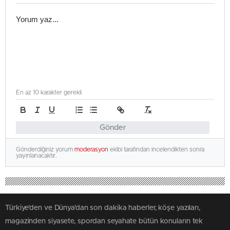
En az 10 karakter gerekli
Gönder
Gönderdiğiniz yorum
moderasyon
ekibi tarafından incelendikten sonra
yayınlanacaktır.
Türkiye'den ve Dünya’dan son dakika haberler, köşe yazıları,
magazinden siyasete, spordan seyahate bütün konuların tek