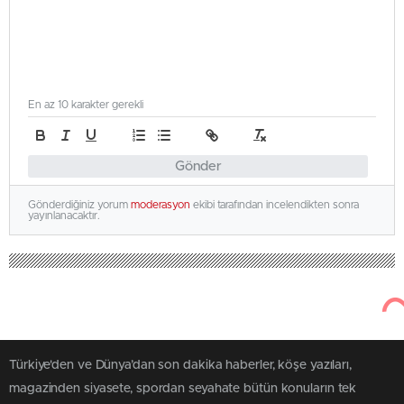
En az 10 karakter gerekli
Gönder
Gönderdiğiniz yorum
moderasyon
ekibi tarafından incelendikten sonra
yayınlanacaktır.
Türkiye'den ve Dünya’dan son dakika haberler, köşe yazıları,
magazinden siyasete, spordan seyahate bütün konuların tek