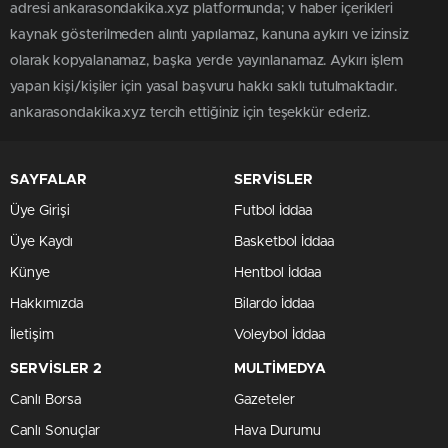
adresi ankarasondakika.xyz platformunda; v haber içerikleri
kaynak gösterilmeden alıntı yapılamaz, kanuna aykırı ve izinsiz
olarak kopyalanamaz, başka yerde yayınlanamaz. Aykırı işlem
yapan kişi/kişiler için yasal başvuru hakkı saklı tutulmaktadır.
ankarasondakika.xyz tercih ettiğiniz için teşekkür ederiz.
SAYFALAR
SERVİSLER
Üye Girişi
Futbol İddaa
Üye Kaydı
Basketbol İddaa
Künye
Hentbol İddaa
Hakkımızda
Bilardo İddaa
İletişim
Voleybol İddaa
SERVİSLER 2
MULTİMEDYA
Canlı Borsa
Gazeteler
Canlı Sonuçlar
Hava Durumu