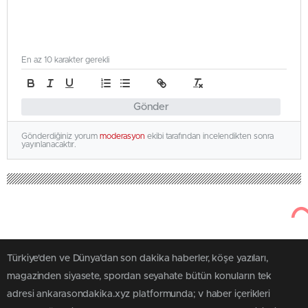
En az 10 karakter gerekli
Gönder
Gönderdiğiniz yorum
moderasyon
ekibi tarafından incelendikten sonra
yayınlanacaktır.
Türkiye'den ve Dünya’dan son dakika haberler, köşe yazıları,
magazinden siyasete, spordan seyahate bütün konuların tek
adresi ankarasondakika.xyz platformunda; v haber içerikleri