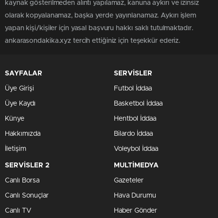
kaynak gösterilmeden alıntı yapılamaz, kanuna aykırı ve izinsiz
olarak kopyalanamaz, başka yerde yayınlanamaz. Aykırı işlem
yapan kişi/kişiler için yasal başvuru hakkı saklı tutulmaktadır.
ankarasondakika.xyz tercih ettiğiniz için teşekkür ederiz.
SAYFALAR
SERVİSLER
Üye Girişi
Futbol İddaa
Üye Kaydı
Basketbol İddaa
Künye
Hentbol İddaa
Hakkımızda
Bilardo İddaa
İletişim
Voleybol İddaa
SERVİSLER 2
MULTİMEDYA
Canlı Borsa
Gazeteler
Canlı Sonuçlar
Hava Durumu
Canlı TV
Haber Gönder