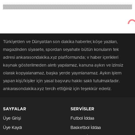
Türkiye'den ve Dünya’dan son dakika haberler, köşe yazıları,
magazinden siyasete, spordan seyahate bütün konuların tek
adresi ankarasondakika.xyz platformunda; v haber içerikleri
kaynak gösterilmeden alıntı yapılamaz, kanuna aykırı ve izinsiz
olarak kopyalanamaz, başka yerde yayınlanamaz. Aykırı işlem
yapan kişi/kişiler için yasal başvuru hakkı saklı tutulmaktadır.
ankarasondakika.xyz tercih ettiğiniz için teşekkür ederiz.
SAYFALAR
SERVİSLER
Üye Girişi
Futbol İddaa
Üye Kaydı
Basketbol İddaa