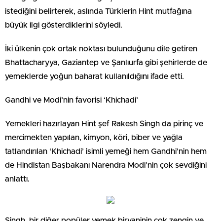
istediğini belirterek, aslında Türklerin Hint mutfağına
büyük ilgi gösterdiklerini söyledi.
İki ülkenin çok ortak noktası bulunduğunu dile getiren
Bhattacharyya, Gaziantep ve Şanlıurfa gibi şehirlerde de
yemeklerde yoğun baharat kullanıldığını ifade etti.
Gandhi ve Modi’nin favorisi ‘Khichadi’
Yemekleri hazırlayan Hint şef Rakesh Singh da pirinç ve
mercimekten yapılan, kimyon, köri, biber ve yağla
tatlandırılan ‘Khichadi’ isimli yemeği hem Gandhi’nin hem
de Hindistan Başbakanı Narendra Modi’nin çok sevdiğini
anlattı.
Singh, bir diğer popüler yemek biryaninin çok zengin ve