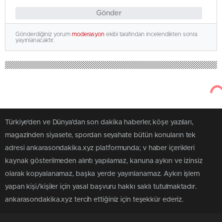
Gönder
Gönderdiğiniz yorum
moderasyon
ekibi tarafından incelendikten sonra
yayınlanacaktır.
Türkiye'den ve Dünya’dan son dakika haberler, köşe yazıları,
magazinden siyasete, spordan seyahate bütün konuların tek
adresi ankarasondakika.xyz platformunda; v haber içerikleri
kaynak gösterilmeden alıntı yapılamaz, kanuna aykırı ve izinsiz
olarak kopyalanamaz, başka yerde yayınlanamaz. Aykırı işlem
yapan kişi/kişiler için yasal başvuru hakkı saklı tutulmaktadır.
ankarasondakika.xyz tercih ettiğiniz için teşekkür ederiz.