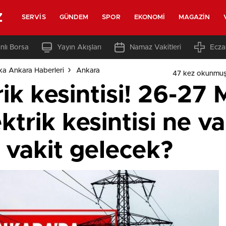
z
SERVIS
GÜNDEM
SPOR
EKONOMI
MAGAZIN
nlı Borsa
Yayın Akışları
Namaz Vakitleri
Ecza
ka Ankara Haberleri
Ankara
47 kez okunmuş
ik kesintisi! 26-27 
ktrik kesintisi ne va
e vakit gelecek?