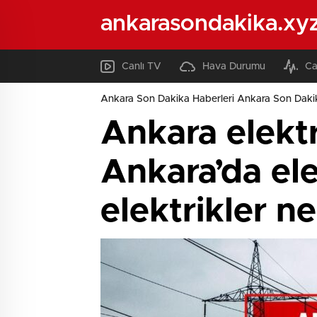
ankarasondakika.xy
Canlı TV
Hava Durumu
Ca
Ankara Son Dakika Haberleri Ankara Son Daki
Ankara elektr
Ankara’da ele
elektrikler n