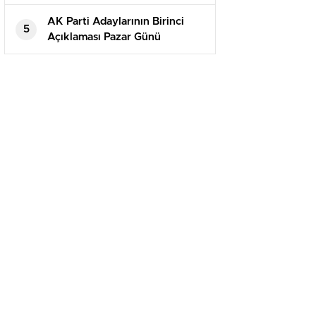
Ankara’da elektrikler ne vakit
gelecek?
AK Parti Adaylarının Birinci
5
Açıklaması Pazar Günü
İstanbul’da Yapılacak