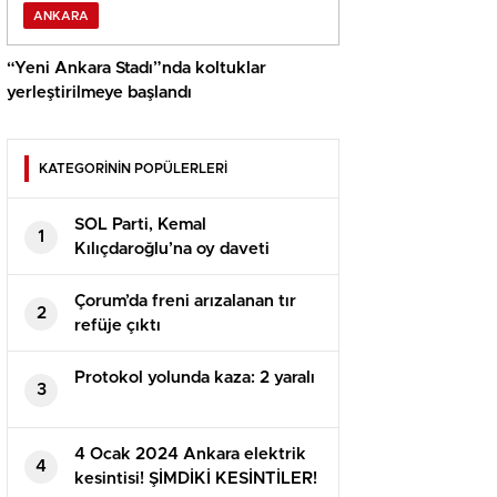
ANKARA
“Yeni Ankara Stadı”nda koltuklar
yerleştirilmeye başlandı
KATEGORİNİN POPÜLERLERİ
SOL Parti, Kemal
1
Kılıçdaroğlu’na oy daveti
yapıyor
Çorum’da freni arızalanan tır
2
refüje çıktı
Protokol yolunda kaza: 2 yaralı
3
4 Ocak 2024 Ankara elektrik
4
kesintisi! ŞİMDİKİ KESİNTİLER!