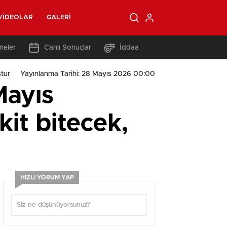
VIDEOLAR
GALERI
neler
Canlı Sonuçlar
İddaa
tur
Yayınlanma Tarihi: 28 Mayıs 2026 00:00
Mayıs
kit bitecek,
HIZLI YORUM YAP