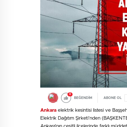
0
BEĞENDİM
ABONE OL
Ankara
elektrik kesintisi listesi ve Başşehi
Elektrik Dağıtım Şirketi’nden (BAŞKENT
Ankara’nın çeşitli ilçelerinde farklı müdde